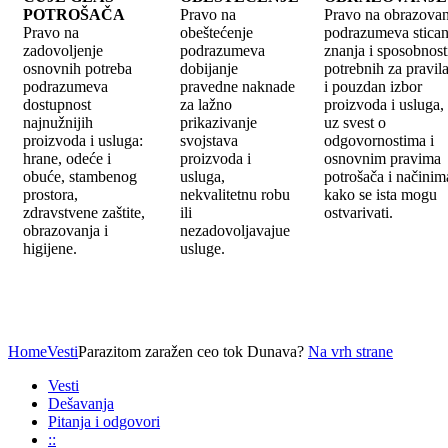
POTROŠAČA
Pravo na
Pravo na obrazovan
Pravo na
obeštećenje
podrazumeva stican
zadovoljenje
podrazumeva
znanja i sposobnost
osnovnih potreba
dobijanje
potrebnih za pravil
podrazumeva
pravedne naknade
i pouzdan izbor
dostupnost
za lažno
proizvoda i usluga,
najnužnijih
prikazivanje
uz svest o
proizvoda i usluga:
svojstava
odgovornostima i
hrane, odeće i
proizvoda i
osnovnim pravima
obuće, stambenog
usluga,
potrošača i načinim
prostora,
nekvalitetnu robu
kako se ista mogu
zdravstvene zaštite,
ili
ostvarivati.
obrazovanja i
nezadovoljavajue
higijene.
usluge.
Home
Vesti
Parazitom zaražen ceo tok Dunava?
Na vrh strane
Vesti
Dešavanja
Pitanja i odgovori
::