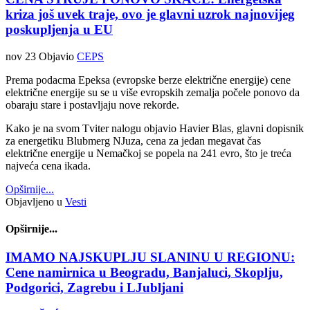
kriza još uvek traje, ovo je glavni uzrok najnovijeg
poskupljenja u EU
nov 23
Objavio
CEPS
Prema podacma Epeksa (evropske berze električne energije) cene
električne energije su se u više evropskih zemalja počele ponovo da
obaraju stare i postavljaju nove rekorde.
Kako je na svom Tviter nalogu objavio Havier Blas, glavni dopisnik
za energetiku Blubmerg NJuza, cena za jedan megavat čas
električne energije u Nemačkoj se popela na 241 evro, što je treća
najveća cena ikada.
Opširnije...
Objavljeno u
Vesti
Opširnije...
IMAMO NAJSKUPLJU SLANINU U REGIONU:
Cene namirnica u Beogradu, Banjaluci, Skoplju,
Podgorici, Zagrebu i LJubljani