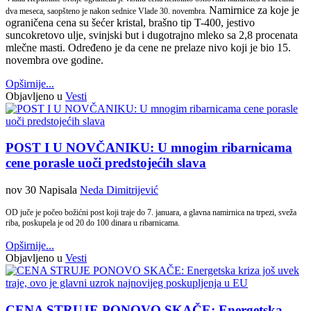
Namirnice za koje je
dva meseca, saopšteno je nakon sednice Vlade 30. novembra.
ograničena cena su šećer kristal, brašno tip T-400, jestivo
suncokretovo ulje, svinjski but i dugotrajno mleko sa 2,8 procenata
mlečne masti. Određeno je da cene ne prelaze nivo koji je bio 15.
novembra ove godine.
Opširnije...
Objavljeno u
Vesti
POST I U NOVČANIKU: U mnogim ribarnicama
cene porasle uoči predstojećih slava
nov 30
Napisala
Neda Dimitrijević
OD juče je počeo božićni post koji traje do 7. januara, a glavna namirnica na trpezi, sveža
riba, poskupela je od 20 do 100 dinara u ribarnicama.
Opširnije...
Objavljeno u
Vesti
CENA STRUJE PONOVO SKAČE: Energetska