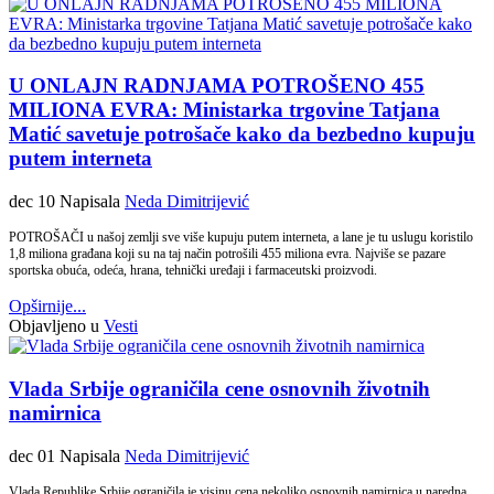
U ONLAJN RADNJAMA POTROŠENO 455
MILIONA EVRA: Ministarka trgovine Tatjana
Matić savetuje potrošače kako da bezbedno kupuju
putem interneta
dec 10
Napisala
Neda Dimitrijević
POTROŠAČI u našoj zemlji sve više kupuju putem interneta, a lane je tu uslugu koristilo
1,8 miliona građana koji su na taj način potrošili 455 miliona evra. Najviše se pazare
sportska obuća, odeća, hrana, tehnički uređaji i farmaceutski proizvodi.
Opširnije...
Objavljeno u
Vesti
Vlada Srbije ograničila cene osnovnih životnih
namirnica
dec 01
Napisala
Neda Dimitrijević
Vlada Republike Srbije ograničila je visinu cena nekoliko osnovnih namirnica u naredna