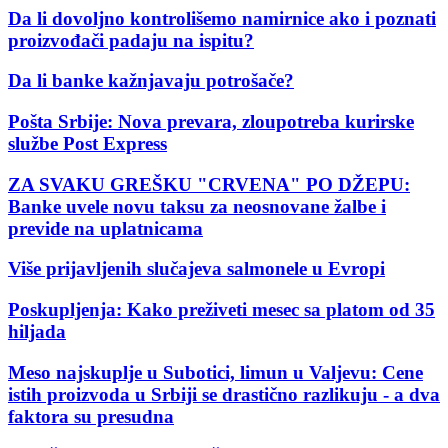
Da li dovoljno kontrolišemo namirnice ako i poznati
proizvođači padaju na ispitu?
Da li banke kažnjavaju potrošače?
Pošta Srbije: Nova prevara, zloupotreba kurirske
službe Post Express
ZA SVAKU GREŠKU "CRVENA" PO DŽEPU:
Banke uvele novu taksu za neosnovane žalbe i
previde na uplatnicama
Više prijavljenih slučajeva salmonele u Evropi
Poskupljenja: Kako preživeti mesec sa platom od 35
hiljada
Meso najskuplje u Subotici, limun u Valjevu: Cene
istih proizvoda u Srbiji se drastično razlikuju - a dva
faktora su presudna