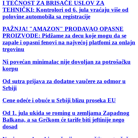
I TEČNOST ZA BRISAČE USLOV ZA
TEHNIČKI: Kontrolori od 6. jula vraćaju više od
polovine automobila sa registracije
PAŽNJA! "AMAZON" PRODAVAO OPASNE
PROIZVODE: Pidžame za decu koje mogu da se
zapale i opasni fenovi na najvećoj platfomi za onlajn
trgovinu
Ni povećan minimalac nije dovoljan za potrošačku
korpu
Od sutra prijava za dodatne vaučere za odmor u
Srbiji
Cene odeće i obuće u Srbiji blizu proseka EU
Od 1. jula ukida se roming u zemljama Zapadnog
Balkana, a sa Grčkom će tarife biti jeftinije nego
dosad