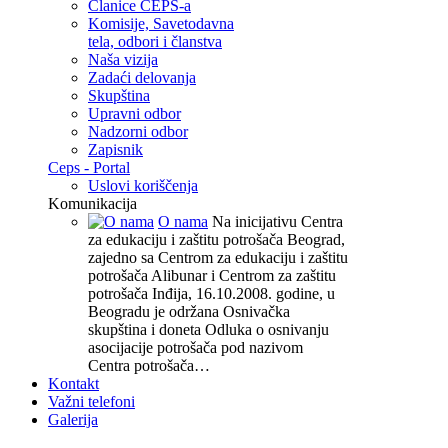
Članice CEPS-a
Komisije, Savetodavna
tela, odbori i članstva
Naša vizija
Zadaći delovanja
Skupština
Upravni odbor
Nadzorni odbor
Zapisnik
Ceps - Portal
Uslovi koriščenja
Komunikacija
O nama
Na inicijativu Centra
za edukaciju i zaštitu potrošača Beograd,
zajedno sa Centrom za edukaciju i zaštitu
potrošača Alibunar i Centrom za zaštitu
potrošača Inđija, 16.10.2008. godine, u
Beogradu je održana Osnivačka
skupština i doneta Odluka o osnivanju
asocijacije potrošača pod nazivom
Centra potrošača…
Kontakt
Važni telefoni
Galerija