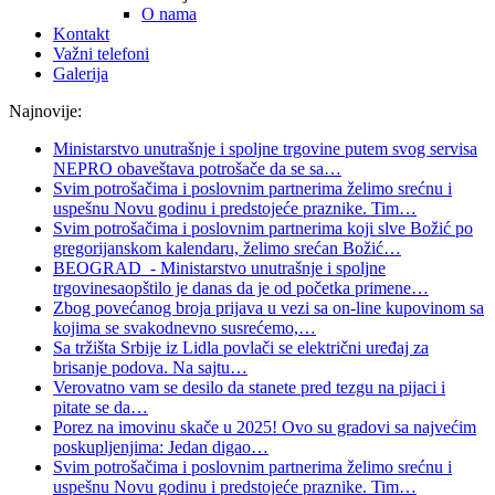
O nama
Kontakt
Važni telefoni
Galerija
Najnovije:
Ministarstvo unutrašnje i spoljne trgovine putem svog servisa
NEPRO obaveštava potrošače da se sa
…
Svim potrošačima i poslovnim partnerima želimo srećnu i
uspešnu Novu godinu i predstojeće praznike. Tim
…
Svim potrošačima i poslovnim partnerima koji slve Božić po
gregorijanskom kalendaru, želimo srećan Božić
…
BEOGRAD - Ministarstvo unutrašnje i spoljne
trgovinesaopštilo je danas da je od početka primene
…
Zbog povećanog broja prijava u vezi sa on-line kupovinom sa
kojima se svakodnevno susrećemo,
…
Sa tržišta Srbije iz Lidla povlači se električni uređaj za
brisanje podova. Na sajtu
…
Verovatno vam se desilo da stanete pred tezgu na pijaci i
pitate se da
…
Porez na imovinu skače u 2025! Ovo su gradovi sa najvećim
poskupljenjima: Jedan digao
…
Svim potrošačima i poslovnim partnerima želimo srećnu i
uspešnu Novu godinu i predstojeće praznike. Tim
…