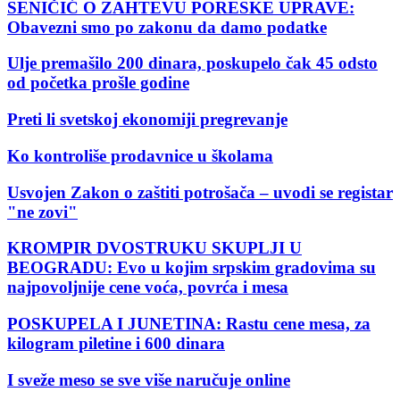
SENIČIĆ O ZAHTEVU PORESKE UPRAVE:
Obavezni smo po zakonu da damo podatke
Ulje premašilo 200 dinara, poskupelo čak 45 odsto
od početka prošle godine
Preti li svetskoj ekonomiji pregrevanje
Ko kontroliše prodavnice u školama
Usvojen Zakon o zaštiti potrošača – uvodi se registar
"ne zovi"
KROMPIR DVOSTRUKU SKUPLJI U
BEOGRADU: Evo u kojim srpskim gradovima su
najpovoljnije cene voća, povrća i mesa
POSKUPELA I JUNETINA: Rastu cene mesa, za
kilogram piletine i 600 dinara
I sveže meso se sve više naručuje online