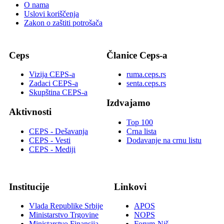
O nama
Uslovi koriščenja
Zakon o zaštiti potrošača
Ceps
Članice Ceps-a
Vizija CEPS-a
ruma.ceps.rs
Zadaci CEPS-a
senta.ceps.rs
Skupština CEPS-a
Izdvajamo
Aktivnosti
Top 100
CEPS - Dešavanja
Crna lista
CEPS - Vesti
Dodavanje na crnu listu
CEPS - Mediji
Institucije
Linkovi
Vlada Republike Srbije
APOS
Ministarstvo Trgovine
NOPS
Ministarstvo Finansija
Forum-Niš