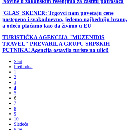
Novine u zakonskim rešenjima za zaštitu potrošača
'GLAS' SKENER: Trgovci nam povećaju cene
postepeno i svakodnevno, jedemo najbedniju hranu,
a odeću plaćamo kao da živimo u EU
TURISTIČKA AGENCIJA "MUZENIDIS
TRAVEL" PREVARILA GRUPU SRPSKIH
PUTNIKA! Agencija ostavila turiste na ulici!
Start
Prethodna
1
2
3
4
5
6
7
8
9
10
Sledeća
Kraj