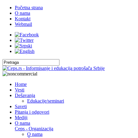
Početna strana
O nama
Kontakt
Webmail
Home
Vesti
Dešavanja
Edukacije/seminari
Saveti
Pitanja i odgovori
Mediji
O nama
Ceps - Organizacija
O nama