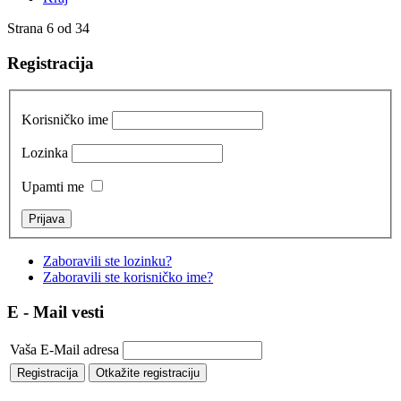
Strana 6 od 34
Registracija
Korisničko ime
Lozinka
Upamti me
Zaboravili ste lozinku?
Zaboravili ste korisničko ime?
E - Mail vesti
Vaša E-Mail adresa