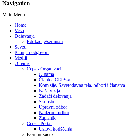
Navigation
Main Menu
Home
Vesti
Dešavanja
Edukacije/seminari
Saveti
Pitanja i odgovori
Mediji
O nama
Ceps - Organizacija
O nama
Članice CEPS-a
Komisije, Savetodavna tela, odbori i članstva
Naša vizija
Zadaći delovanja
Skupština
Upravni odbor
Nadzorni odbor
Zapisnik
Ceps - Portal
Uslovi koriščenja
Komunikacija