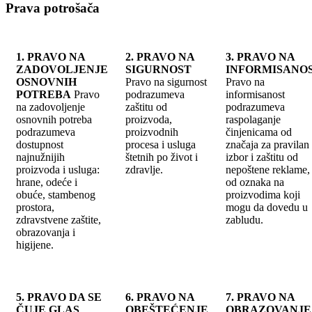
Prava potrošača
1. PRAVO NA
2. PRAVO NA
3. PRAVO NA
ZADOVOLJENJE
SIGURNOST
INFORMISANO
OSNOVNIH
Pravo na sigurnost
Pravo na
POTREBA
Pravo
podrazumeva
informisanost
na zadovoljenje
zaštitu od
podrazumeva
osnovnih potreba
proizvoda,
raspolaganje
podrazumeva
proizvodnih
činjenicama od
dostupnost
procesa i usluga
značaja za pravilan
najnužnijih
štetnih po život i
izbor i zaštitu od
proizvoda i usluga:
zdravlje.
nepoštene reklame, 
hrane, odeće i
od oznaka na
obuće, stambenog
proizvodima koji
prostora,
mogu da dovedu u
zdravstvene zaštite,
zabludu.
obrazovanja i
higijene.
5. PRAVO DA SE
6. PRAVO NA
7. PRAVO NA
ČUJE GLAS
OBEŠTEĆENJE
OBRAZOVANJE