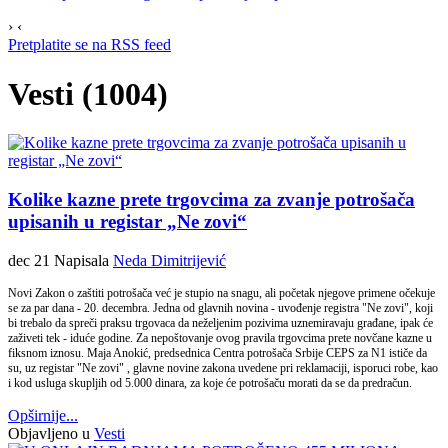
›
‹
Pretplatite se na RSS feed
Vesti (1004)
Kolike kazne prete trgovcima za zvanje potrošača
upisanih u registar „Ne zovi“
dec 21
Napisala
Neda Dimitrijević
Novi Zakon o zaštiti potrošača već je stupio na snagu, ali početak njegove primene očekuje
se za par dana - 20. decembra. Jedna od glavnih novina - uvođenje registra "Ne zovi", koji
bi trebalo da spreči praksu trgovaca da neželjenim pozivima uznemiravaju građane, ipak će
zaživeti tek - iduće godine. Za nepoštovanje ovog pravila trgovcima prete novčane kazne u
fiksnom iznosu. Maja Anokić, predsednica Centra potrošača Srbije CEPS za N1 ističe da
su, uz registar "Ne zovi" , glavne novine zakona uvedene pri reklamaciji, isporuci robe, kao
i kod usluga skupljih od 5.000 dinara, za koje će potrošaču morati da se da predračun.
Opširnije...
Objavljeno u
Vesti