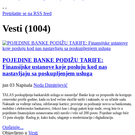
›
‹
Pretplatite se na RSS feed
Vesti (1004)
POJEDINE BANKE PODIŽU TARIFE:
Finansijske ustanove koje posluju kod nas
nastavljaju sa poskupljenjem usluga
jun 03
Napisala
Neda Dimitrijević
TALAS poskupljenja bankarskih usluga se nastavlja! Banke koje su propustile da koriguju
cenovnike prošle godine, kada su kod većine skočile tarife i naknade, to su učinile sada.
Naknade za vođenje računa, održavanje kartice, provizije za podizanje novca sa bankomata,
mobilno i elektronsko bankarstvo, čekovi kao i drugi paketi koje nude, ovog leta će u
pojedinim finansijskim ustanovama otići naviše i više od 200 posto. Pojedine usluge biće
15 puta skuplje. Razlog je, kako kažu, ulaganje u modernizaciju i digitalizaciju.
Opširnije...
Objavljeno u
Vesti