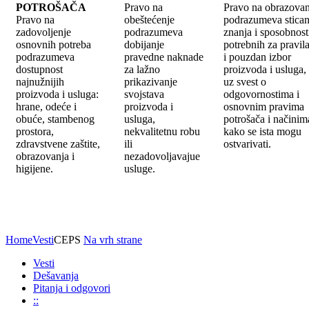
POTROŠAČA
Pravo na
Pravo na obrazovan
Pravo na
obeštećenje
podrazumeva stican
zadovoljenje
podrazumeva
znanja i sposobnost
osnovnih potreba
dobijanje
potrebnih za pravil
podrazumeva
pravedne naknade
i pouzdan izbor
dostupnost
za lažno
proizvoda i usluga,
najnužnijih
prikazivanje
uz svest o
proizvoda i usluga:
svojstava
odgovornostima i
hrane, odeće i
proizvoda i
osnovnim pravima
obuće, stambenog
usluga,
potrošača i načinim
prostora,
nekvalitetnu robu
kako se ista mogu
zdravstvene zaštite,
ili
ostvarivati.
obrazovanja i
nezadovoljavajue
higijene.
usluge.
Home
Vesti
CEPS
Na vrh strane
Vesti
Dešavanja
Pitanja i odgovori
::