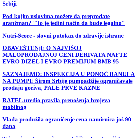
Srbiji
Pod kojim uslovima možete da preprodate
aranžman? "To je jedini način da bude legalno"
Nutri-Score - slovni putokaz do zdravije ishrane
OBAVEŠTENjE O NAJVIŠOJ
MALOPRODAJNOJ CENI DERIVATA NAFTE
EVRO DIZEL I EVRO PREMIJUM BMB 95
SAZNAJEMO: INSPEKCIJA U PONOĆ BANULA
NA PUMPE Širom Srbije pumpadžije ograničavale
prodaju goriva, PALE PRVE KAZNE
RATEL uredio pravila prenošenja brojeva
mobilnog
Vlada produžila ograničenje cena namirnica još 90
dana