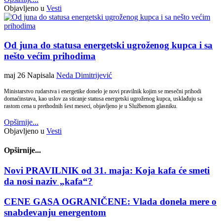
Objavljeno u
Vesti
Od juna do statusa energetski ugroženog kupca i sa
nešto većim prihodima
maj 26
Napisala
Neda Dimitrijević
Ministarstvo rudarstva i energetike donelo je novi pravilnik kojim se mesečni prihodi
domaćinstava, kao uslov za sticanje statusa energetski ugroženog kupca, usklađuju sa
rastom cena u prethodnih šest meseci, objavljeno je u Službenom glasniku.
Opširnije...
Objavljeno u
Vesti
Opširnije...
Novi PRAVILNIK od 31. maja: Koja kafa će smeti
da nosi naziv „kafa“?
CENE GASA OGRANIČENE: Vlada donela mere o
snabdevanju energentom