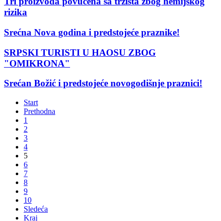
Tri proizvoda povučena sa tržišta zbog hemijskog
rizika
Srećna Nova godina i predstojeće praznike!
SRPSKI TURISTI U HAOSU ZBOG
"OMIKRONA"
Srećan Božić i predstojeće novogodišnje praznici!
Start
Prethodna
1
2
3
4
5
6
7
8
9
10
Sledeća
Kraj