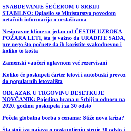
SNABDEVANJE ŠEĆEROM U SRBIJI
STABILNO: Oglasilo se Ministarstvo povodom
netačnih informacija o nestašicama
Nesipravne klime su jedan od ČESTIH UZROKA
POŽARA LETI, šta je važno da URADITE SADA,
pre nego što počnete da ih koristite svakodnevno i
koliko to košta
Zamenski vaučeri uglavnom već rezervisani
Koliko će poskupeti čarter letovi i autobuski prevoz
do popularnih letovališta
ODLAZAK U TRGOVINU DESETKUJE
NOVČANIK: Pojedina hrana u Srbiji u odnosu na
2020. godinu poskupela i za 30 odsto
Počela globalna borba s cenama: Stiže nova kriza?
Šta stoji iza najava o poskupljenju struje 30 odsto i