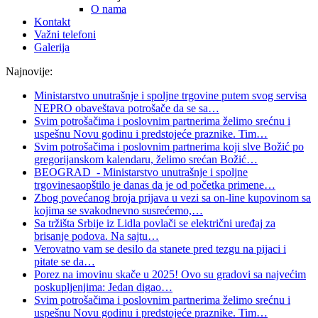
O nama
Kontakt
Važni telefoni
Galerija
Najnovije:
Ministarstvo unutrašnje i spoljne trgovine putem svog servisa
NEPRO obaveštava potrošače da se sa
…
Svim potrošačima i poslovnim partnerima želimo srećnu i
uspešnu Novu godinu i predstojeće praznike. Tim
…
Svim potrošačima i poslovnim partnerima koji slve Božić po
gregorijanskom kalendaru, želimo srećan Božić
…
BEOGRAD - Ministarstvo unutrašnje i spoljne
trgovinesaopštilo je danas da je od početka primene
…
Zbog povećanog broja prijava u vezi sa on-line kupovinom sa
kojima se svakodnevno susrećemo,
…
Sa tržišta Srbije iz Lidla povlači se električni uređaj za
brisanje podova. Na sajtu
…
Verovatno vam se desilo da stanete pred tezgu na pijaci i
pitate se da
…
Porez na imovinu skače u 2025! Ovo su gradovi sa najvećim
poskupljenjima: Jedan digao
…
Svim potrošačima i poslovnim partnerima želimo srećnu i
uspešnu Novu godinu i predstojeće praznike. Tim
…