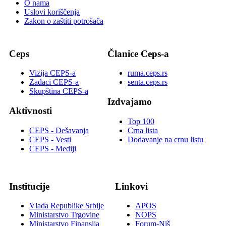
O nama
Uslovi koriščenja
Zakon o zaštiti potrošača
Ceps
Članice Ceps-a
Vizija CEPS-a
ruma.ceps.rs
Zadaci CEPS-a
senta.ceps.rs
Skupština CEPS-a
Izdvajamo
Aktivnosti
Top 100
CEPS - Dešavanja
Crna lista
CEPS - Vesti
Dodavanje na crnu listu
CEPS - Mediji
Institucije
Linkovi
Vlada Republike Srbije
APOS
Ministarstvo Trgovine
NOPS
Ministarstvo Finansija
Forum-Niš