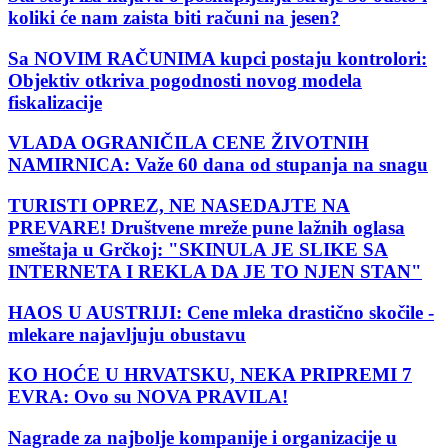
koliki će nam zaista biti računi na jesen?
Sa NOVIM RAČUNIMA kupci postaju kontrolori:
Objektiv otkriva pogodnosti novog modela
fiskalizacije
VLADA OGRANIČILA CENE ŽIVOTNIH
NAMIRNICA: Važe 60 dana od stupanja na snagu
TURISTI OPREZ, NE NASEDAJTE NA
PREVARE! Društvene mreže pune lažnih oglasa
smeštaja u Grčkoj: "SKINULA JE SLIKE SA
INTERNETA I REKLA DA JE TO NJEN STAN"
HAOS U AUSTRIJI: Cene mleka drastično skočile -
mlekare najavljuju obustavu
KO HOĆE U HRVATSKU, NEKA PRIPREMI 7
EVRA: Ovo su NOVA PRAVILA!
Nagrade za najbolje kompanije i organizacije u