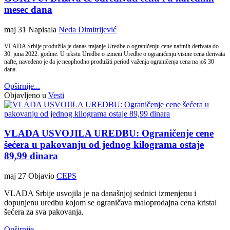
mesec dana
maj 31
Napisala
Neda Dimitrijević
VLADA Srbije produžila je danas trajanje Uredbe o ograničenju cene naftnih derivata do
30. juna 2022. godine. U tekstu Uredbe o izmeni Uredbe o ograničenju visine cena derivata
nafte, navedeno je da je neophodno produžiti period važenja ograničenja cena na još 30
dana.
Opširnije...
Objavljeno u
Vesti
VLADA USVOJILA UREDBU: Ograničenje cene
šećera u pakovanju od jednog kilograma ostaje
89,99 dinara
maj 27
Objavio
CEPS
VLADA Srbije usvojila je na današnjoj sednici izmenjenu i
dopunjenu uredbu kojom se ograničava maloprodajna cena kristal
šećera za sva pakovanja.
Opširnije...