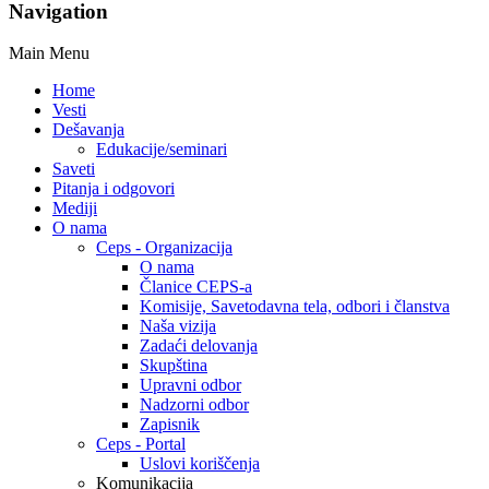
Navigation
Main Menu
Home
Vesti
Dešavanja
Edukacije/seminari
Saveti
Pitanja i odgovori
Mediji
O nama
Ceps - Organizacija
O nama
Članice CEPS-a
Komisije, Savetodavna tela, odbori i članstva
Naša vizija
Zadaći delovanja
Skupština
Upravni odbor
Nadzorni odbor
Zapisnik
Ceps - Portal
Uslovi koriščenja
Komunikacija