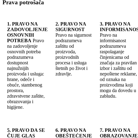
Prava potrošača
1. PRAVO NA
2. PRAVO NA
3. PRAVO NA
ZADOVOLJENJE
SIGURNOST
INFORMISANO
OSNOVNIH
Pravo na sigurnost
Pravo na
POTREBA
Pravo
podrazumeva
informisanost
na zadovoljenje
zaštitu od
podrazumeva
osnovnih potreba
proizvoda,
raspolaganje
podrazumeva
proizvodnih
činjenicama od
dostupnost
procesa i usluga
značaja za pravilan
najnužnijih
štetnih po život i
izbor i zaštitu od
proizvoda i usluga:
zdravlje.
nepoštene reklame, 
hrane, odeće i
od oznaka na
obuće, stambenog
proizvodima koji
prostora,
mogu da dovedu u
zdravstvene zaštite,
zabludu.
obrazovanja i
higijene.
5. PRAVO DA SE
6. PRAVO NA
7. PRAVO NA
ČUJE GLAS
OBEŠTEĆENJE
OBRAZOVANJE