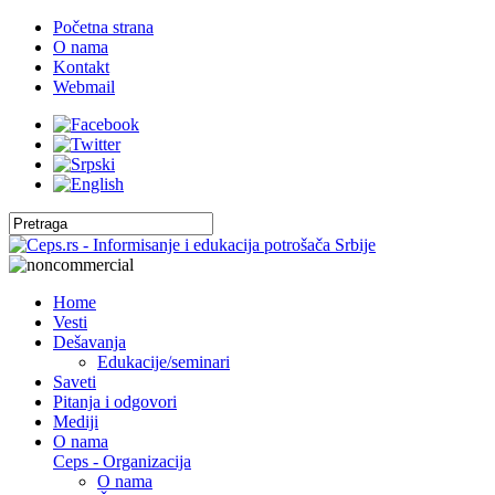
Početna strana
O nama
Kontakt
Webmail
Home
Vesti
Dešavanja
Edukacije/seminari
Saveti
Pitanja i odgovori
Mediji
O nama
Ceps - Organizacija
O nama