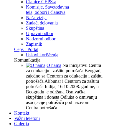
Članice CEPS-a
Komisije, Savetodavna
tela, odbori i članstva
Naša vizija
Zadaći delovanja
Skupština
Upravni odbor
Nadzorni odbor
Zapisnik
Ceps - Portal
Uslovi koriščenja
Komunikacija
O nama
Na inicijativu Centra
za edukaciju i zaštitu potrošača Beograd,
zajedno sa Centrom za edukaciju i zaštitu
potrošača Alibunar i Centrom za zaštitu
potrošača Inđija, 16.10.2008. godine, u
Beogradu je održana Osnivačka
skupština i doneta Odluka o osnivanju
asocijacije potrošača pod nazivom
Centra potrošača…
Kontakt
Važni telefoni
Galerija