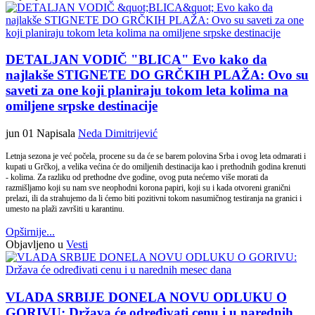
DETALJAN VODIČ "BLICA" Evo kako da
najlakše STIGNETE DO GRČKIH PLAŽA: Ovo su
saveti za one koji planiraju tokom leta kolima na
omiljene srpske destinacije
jun 01
Napisala
Neda Dimitrijević
Letnja sezona je već počela, procene su da će se barem polovina Srba i ovog leta odmarati i
kupati u Grčkoj, a velika većina će do omiljenih destinacija kao i prethodnih godina krenuti
- kolima. Za razliku od prethodne dve godine, ovog puta nećemo više morati da
razmišljamo koji su nam sve neophodni korona papiri, koji su i kada otvoreni granični
prelazi, ili da strahujemo da li ćemo biti pozitivni tokom nasumičnog testiranja na granici i
umesto na plaži završiti u karantinu.
Opširnije...
Objavljeno u
Vesti
VLADA SRBIJE DONELA NOVU ODLUKU O
GORIVU: Država će određivati cenu i u narednih