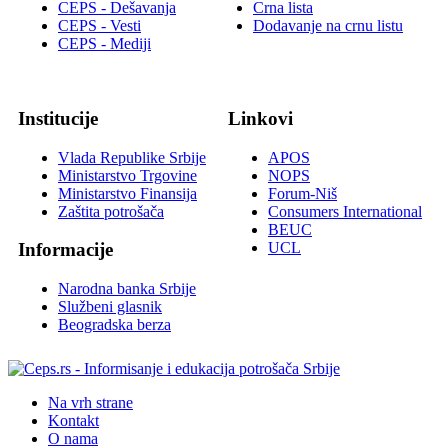
CEPS - Dešavanja
Crna lista
CEPS - Vesti
Dodavanje na crnu listu
CEPS - Mediji
Institucije
Linkovi
Vlada Republike Srbije
APOS
Ministarstvo Trgovine
NOPS
Ministarstvo Finansija
Forum-Niš
Zaštita potrošača
Consumers International
BEUC
UCL
Informacije
Narodna banka Srbije
Službeni glasnik
Beogradska berza
Na vrh strane
Kontakt
O nama