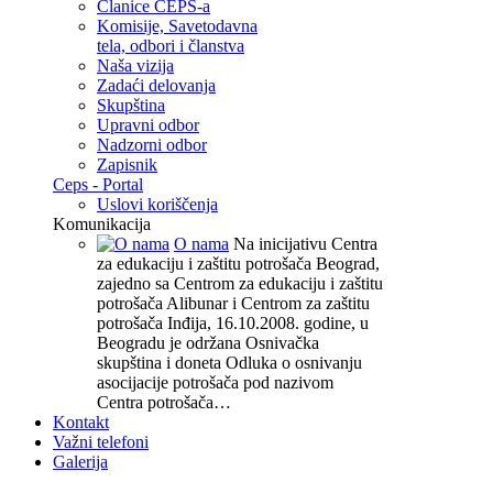
Članice CEPS-a
Komisije, Savetodavna
tela, odbori i članstva
Naša vizija
Zadaći delovanja
Skupština
Upravni odbor
Nadzorni odbor
Zapisnik
Ceps - Portal
Uslovi koriščenja
Komunikacija
O nama
Na inicijativu Centra
za edukaciju i zaštitu potrošača Beograd,
zajedno sa Centrom za edukaciju i zaštitu
potrošača Alibunar i Centrom za zaštitu
potrošača Inđija, 16.10.2008. godine, u
Beogradu je održana Osnivačka
skupština i doneta Odluka o osnivanju
asocijacije potrošača pod nazivom
Centra potrošača…
Kontakt
Važni telefoni
Galerija