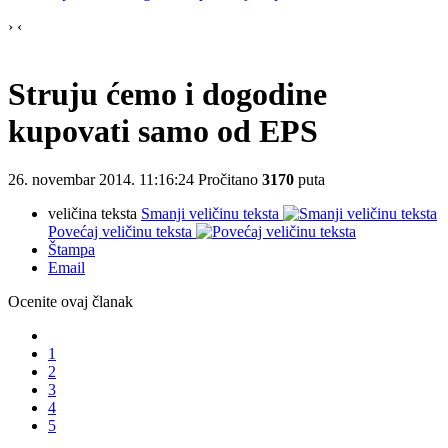
›
‹
Struju ćemo i dogodine
kupovati samo od EPS
26. novembar 2014. 11:16:24
Pročitano
3170
puta
veličina teksta
Smanji veličinu teksta
Povećaj veličinu teksta
Štampa
Email
Ocenite ovaj članak
1
2
3
4
5