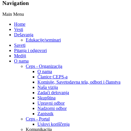
Navigation
Main Menu
Home
Vesti
Dešavanja
Edukacije/seminari
Saveti
Pitanja i odgovori
Mediji
O nama
Ceps - Organizacija
O nama
Članice CEPS-a
Komisije, Savetodavna tela, odbori i članstva
Naša vizija
Zadaći delovanja
Skupština
Upravni odbor
Nadzorni odbor
Zapisnik
Ceps - Portal
Uslovi koriščenja
Komunikacija