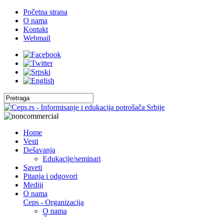
Početna strana
O nama
Kontakt
Webmail
Home
Vesti
Dešavanja
Edukacije/seminari
Saveti
Pitanja i odgovori
Mediji
O nama
Ceps - Organizacija
O nama