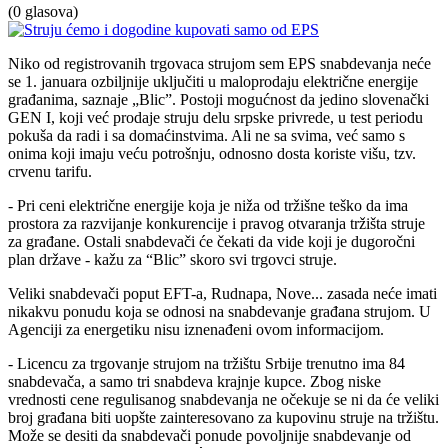
(0 glasova)
Niko od registrovanih trgovaca strujom sem EPS snabdevanja neće
se 1. januara ozbiljnije uključiti u maloprodaju električne energije
građanima, saznaje „Blic”. Postoji mogućnost da jedino slovenački
GEN I, koji već prodaje struju delu srpske privrede, u test periodu
pokuša da radi i sa domaćinstvima. Ali ne sa svima, već samo s
onima koji imaju veću potrošnju, odnosno dosta koriste višu, tzv.
crvenu tarifu.
- Pri ceni električne energije koja je niža od tržišne teško da ima
prostora za razvijanje konkurencije i pravog otvaranja tržišta struje
za građane. Ostali snabdevači će čekati da vide koji je dugoročni
plan države - kažu za “Blic” skoro svi trgovci struje.
Veliki snabdevači poput EFT-a, Rudnapa, Nove... zasada neće imati
nikakvu ponudu koja se odnosi na snabdevanje građana strujom. U
Agenciji za energetiku nisu iznenađeni ovom informacijom.
- Licencu za trgovanje strujom na tržištu Srbije trenutno ima 84
snabdevača, a samo tri snabdeva krajnje kupce. Zbog niske
vrednosti cene regulisanog snabdevanja ne očekuje se ni da će veliki
broj građana biti uopšte zainteresovano za kupovinu struje na tržištu.
Može se desiti da snabdevači ponude povoljnije snabdevanje od