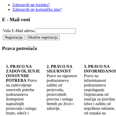
Zaboravili ste lozinku?
Zaboravili ste korisničko ime?
E - Mail vesti
Vaša E-Mail adresa
Prava potrošača
1. PRAVO NA
2. PRAVO NA
3. PRAVO NA
ZADOVOLJENJE
SIGURNOST
INFORMISANO
OSNOVNIH
Pravo na sigurnost
Pravo na
POTREBA
Pravo
podrazumeva
informisanost
na zadovoljenje
zaštitu od
podrazumeva
osnovnih potreba
proizvoda,
raspolaganje
podrazumeva
proizvodnih
činjenicama od
dostupnost
procesa i usluga
značaja za pravilan
najnužnijih
štetnih po život i
izbor i zaštitu od
proizvoda i usluga:
zdravlje.
nepoštene reklame, 
hrane, odeće i
od oznaka na