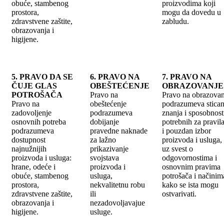
obuće, stambenog
proizvodima koji
prostora,
mogu da dovedu u
zdravstvene zaštite,
zabludu.
obrazovanja i
higijene.
5. PRAVO DA SE
6. PRAVO NA
7. PRAVO NA
ČUJE GLAS
OBEŠTEĆENJE
OBRAZOVANJE
POTROŠAČA
Pravo na
Pravo na obrazovan
Pravo na
obeštećenje
podrazumeva stican
zadovoljenje
podrazumeva
znanja i sposobnost
osnovnih potreba
dobijanje
potrebnih za pravil
podrazumeva
pravedne naknade
i pouzdan izbor
dostupnost
za lažno
proizvoda i usluga,
najnužnijih
prikazivanje
uz svest o
proizvoda i usluga:
svojstava
odgovornostima i
hrane, odeće i
proizvoda i
osnovnim pravima
obuće, stambenog
usluga,
potrošača i načinim
prostora,
nekvalitetnu robu
kako se ista mogu
zdravstvene zaštite,
ili
ostvarivati.
obrazovanja i
nezadovoljavajue
higijene.
usluge.