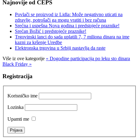
Najnovije od CEPS
Povlači se proizvod iz Lidla: Može negativno uticati na
zdravlje, potrošači ga mogu vratiti i bez računa
Srećna i uspešna Nova godina i predstojeće praznike!
Srećan Božić i predstojeće praznike!
Trgovinski lanci do sada uplatili 7, 7 miliona dinara na ime
kazni za kršenje Uredbe
Elektronska trgovina u Srbiji nastavlja da raste
Više iz ove kategorije
« Dogodine participacija po leku sto dinara
Black Friday »
Registracija
Korisničko ime
Lozinka
Upamti me