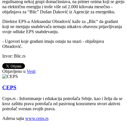
regulisanog nekoj grupi domaćinstava, na primer onima koji se greju
na električnu energiju i troše više od 2.000 kilovata mesečno -
objašnjava za “Blic” Dušan Daković iz Agencije za energetiku.
Direktor EPS-a Aleksandar Obradović kaže za „Blic“ da građani
koji ne menjaju snabdevača nemaju nikakvu obavezu prijavljivanja
svoje odluke EPS snabdevanju.
- Ugovori koje građani imaju ostaju na snazi - objašnjava
Obradović.
Izvor: Blic.rs
Objavljeno u
Vesti
CEPS
Ceps.rs - Informisanje i edukacija potrošača Srbije, kao i želja da se
kroz zaštitu prava potrošača od pasivnog konzumera stvori aktivni
potrošač svestan svojih prava.
Adresa sajta
www.ceps.rs