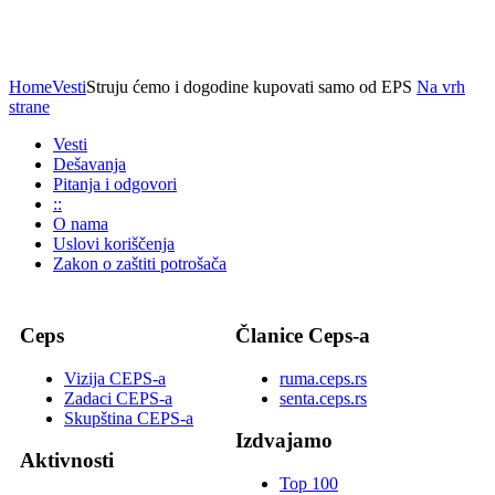
Home
Vesti
Struju ćemo i dogodine kupovati samo od EPS
Na vrh
strane
Vesti
Dešavanja
Pitanja i odgovori
::
O nama
Uslovi koriščenja
Zakon o zaštiti potrošača
Ceps
Članice Ceps-a
Vizija CEPS-a
ruma.ceps.rs
Zadaci CEPS-a
senta.ceps.rs
Skupština CEPS-a
Izdvajamo
Aktivnosti
Top 100