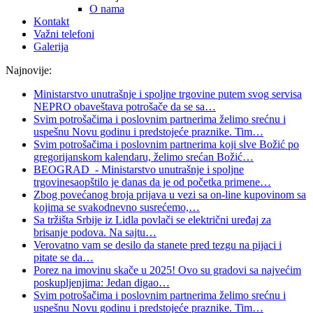
O nama
Kontakt
Važni telefoni
Galerija
Najnovije:
Ministarstvo unutrašnje i spoljne trgovine putem svog servisa
NEPRO obaveštava potrošače da se sa
…
Svim potrošačima i poslovnim partnerima želimo srećnu i
uspešnu Novu godinu i predstojeće praznike. Tim
…
Svim potrošačima i poslovnim partnerima koji slve Božić po
gregorijanskom kalendaru, želimo srećan Božić
…
BEOGRAD - Ministarstvo unutrašnje i spoljne
trgovinesaopštilo je danas da je od početka primene
…
Zbog povećanog broja prijava u vezi sa on-line kupovinom sa
kojima se svakodnevno susrećemo,
…
Sa tržišta Srbije iz Lidla povlači se električni uređaj za
brisanje podova. Na sajtu
…
Verovatno vam se desilo da stanete pred tezgu na pijaci i
pitate se da
…
Porez na imovinu skače u 2025! Ovo su gradovi sa najvećim
poskupljenjima: Jedan digao
…
Svim potrošačima i poslovnim partnerima želimo srećnu i
uspešnu Novu godinu i predstojeće praznike. Tim
…