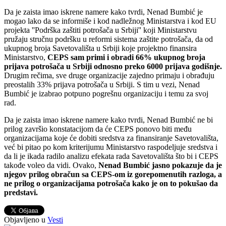
Da je zaista imao iskrene namere kako tvrdi, Nenad Bumbić je
mogao lako da se informiše i kod nadležnog Ministarstva i kod EU
projekta ''Podrška zaštiti potrošača u Srbiji'' koji Ministarstvu
pružaju stručnu podršku u reformi sistema zaštite potrošača, da od
ukupnog broja Savetovališta u Srbiji koje projektno finansira
Ministarstvo,
CEPS sam primi i obradi 66% ukupnog broja
prijava potrošača u Srbiji odnosno preko 6000 prijava godišnje.
Drugim rečima, sve druge organizacije zajedno primaju i obrađuju
preostalih 33% prijava potrošača u Srbiji. S tim u vezi, Nenad
Bumbić je izabrao potpuno pogrešnu organizaciju i temu za svoj
rad.
Da je zaista imao iskrene namere kako tvrdi, Nenad Bumbić ne bi
prilog završio konstatacijom da će CEPS ponovo biti među
organizacijama koje će dobiti sredstva za finansiranje Savetovališta,
već bi pitao po kom kriterijumu Ministarstvo raspodeljuje sredstva i
da li je ikada radilo analizu efekata rada Savetovališta što bi i CEPS
takođe voleo da vidi. Ovako,
Nenad Bumbić jasno pokazuje da je
njegov prilog obračun sa CEPS-om iz gorepomenutih razloga, a
ne prilog o organizacijama potrošača kako je on to pokušao da
predstavi.
Objavljeno u
Vesti