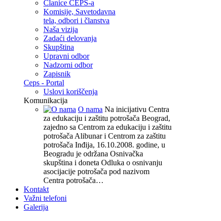
Članice CEPS-a
Komisije, Savetodavna
tela, odbori i članstva
Naša vizija
Zadaći delovanja
Skupština
Upravni odbor
Nadzorni odbor
Zapisnik
Ceps - Portal
Uslovi koriščenja
Komunikacija
O nama
Na inicijativu Centra
za edukaciju i zaštitu potrošača Beograd,
zajedno sa Centrom za edukaciju i zaštitu
potrošača Alibunar i Centrom za zaštitu
potrošača Inđija, 16.10.2008. godine, u
Beogradu je održana Osnivačka
skupština i doneta Odluka o osnivanju
asocijacije potrošača pod nazivom
Centra potrošača…
Kontakt
Važni telefoni
Galerija