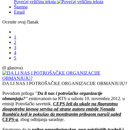
Povećaj veličinu teksta
Štampa
Email
Ocenite ovaj članak
1
2
3
4
5
(0 glasova)
DA LI NAS I POTROŠAČKE ORGANIZACIJE OBMANJUJU?
Povodom priloga
''Da li nas i potrošačke organizacije
obmanjuju?''
emitovanom na RTS u subotu 10. novembra 2012. u
emisiji Potrošački savetnik,
CEPS želi da ukaže na flagrantnu
zloupotrebu javnog servisa od strane autora emisije Nenada
Bumbića koji je pokušao da montiranim prilogom naruši ugled
CEPS-a
, zbog odbijanja saradnje.
Smatramo da je
prilog neprofesionalan, pun neistinitih tvrdnji i