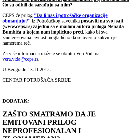
što su odbili da sarađuju sa njim?
CEPS će prilog
''Da li nas i potrošačke organizacije
obmanjuju?''
iz Potrošačkog savetnika
postaviti na svoj sajt
(www.ceps.rs) zajedno sa e-mailom autora priloga Nenada
Bumbića u kojem nam implicitno preti
, kako bi sva
zainteresovana javnost mogla lično da se uveri o kakvim je
namerema reč.
Za više informacija možete se obratiti Veri Vidi na
vera.vida@ceps.rs
.
U Beogradu 13.11.2012.
CENTAR POTROŠAČA SRBIJE
DODATAK:
ZAŠTO SMATRAMO DA JE
EMITOVANI PRILOG
NEPROFESIONALAN I