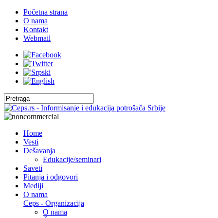
Početna strana
O nama
Kontakt
Webmail
Home
Vesti
Dešavanja
Edukacije/seminari
Saveti
Pitanja i odgovori
Mediji
O nama
Ceps - Organizacija
O nama