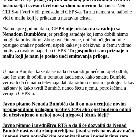
insinuacija i svesno kreiran sa zlom namerom
da nanese štetu
CEPS-u i Veri Vidi, predsednici CEPS-a. Ta zla namera se najbolje
vidi u mailu koji je prikazan u nastavku teksta.
Naime, pre godinu dana,
CEPS nije pristao na saradnju sa
Nenadom Bumbićem
jer predlog saradnje koji smo dobili nismo
mogli da prihvatimo. Zbog ove činjenice, dotični očigledno nije
postigao onakav poslovni uspeh kakav je očekivao, u čemu vidimo
motiv za ovakav napad na CEPS.
To gospodin i sam priznaje u
mailu koji je nam je poslao uoči emitovanja priloga.
U mailu Bumbić kaže da se nada da saradnju nećemo opet odbiti,
kao što smo ih odbili u trenutku kada smo, kako smatra Bumbić,
verovali da će nama televizija dati da radimo emisiju i priloge. Takav
naš stav je kako tvrdi Bumbić, naneo štetu njemu, potrošačima a
veruje i CEPS-u.
Javno pitamo Nenada Bumbića da li on nas ucenjuje novim
propagandnim prilogom protiv CEPS ako opet budemo odbili
da učestvujemo u nekoj novoj njegovoj biznis ideji?
Javno pitamo i uredništvo RTS-a da li će dozvoliti da Nenad
Bumbić nastavi da zloupotrebljava javni servis na ovakav način
i nanosi štetu potrošačkim organizacijama i pojedincima zato