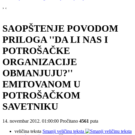
›
‹
SAOPŠTENJE POVODOM
PRILOGA ''DA LI NAS I
POTROŠAČKE
ORGANIZACIJE
OBMANJUJU?''
EMITOVANOM U
POTROŠAČKOM
SAVETNIKU
14. novembar 2012. 01:00:00
Pročitano
4561
puta
veličina teksta
Smanji veličinu teksta