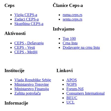
Ceps
Članice Ceps-a
Vizija CEPS-a
ruma.ceps.rs
Zadaci CEPS-a
senta.ceps.rs
Skupština CEPS-a
Izdvajamo
Aktivnosti
Top 100
CEPS - Dešavanja
Crna lista
CEPS - Vesti
Dodavanje na crnu listu
CEPS - Mediji
Institucije
Linkovi
Vlada Republike Srbije
APOS
Ministarstvo Trgovine
NOPS
Ministarstvo Finansija
Forum-Niš
Zaštita potrošača
Consumers International
BEUC
UCL
Informacije