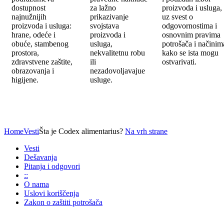
dostupnost
za lažno
proizvoda i usluga,
najnužnijih
prikazivanje
uz svest o
proizvoda i usluga:
svojstava
odgovornostima i
hrane, odeće i
proizvoda i
osnovnim pravima
obuće, stambenog
usluga,
potrošača i načinim
prostora,
nekvalitetnu robu
kako se ista mogu
zdravstvene zaštite,
ili
ostvarivati.
obrazovanja i
nezadovoljavajue
higijene.
usluge.
Home
Vesti
Šta je Codex alimentarius?
Na vrh strane
Vesti
Dešavanja
Pitanja i odgovori
::
O nama
Uslovi koriščenja
Zakon o zaštiti potrošača