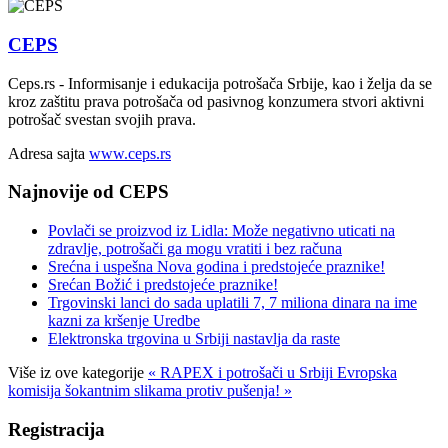
CEPS
Ceps.rs - Informisanje i edukacija potrošača Srbije, kao i želja da se
kroz zaštitu prava potrošača od pasivnog konzumera stvori aktivni
potrošač svestan svojih prava.
Adresa sajta
www.ceps.rs
Najnovije od CEPS
Povlači se proizvod iz Lidla: Može negativno uticati na
zdravlje, potrošači ga mogu vratiti i bez računa
Srećna i uspešna Nova godina i predstojeće praznike!
Srećan Božić i predstojeće praznike!
Trgovinski lanci do sada uplatili 7, 7 miliona dinara na ime
kazni za kršenje Uredbe
Elektronska trgovina u Srbiji nastavlja da raste
Više iz ove kategorije
« RAPEX i potrošači u Srbiji
Evropska
komisija šokantnim slikama protiv pušenja! »
Registracija