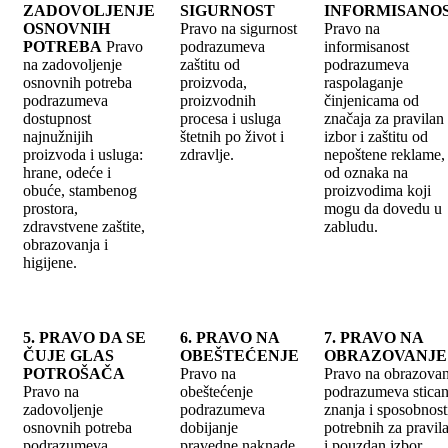
ZADOVOLJENJE
SIGURNOST
INFORMISANO
OSNOVNIH
Pravo na sigurnost
Pravo na
POTREBA
Pravo
podrazumeva
informisanost
na zadovoljenje
zaštitu od
podrazumeva
osnovnih potreba
proizvoda,
raspolaganje
podrazumeva
proizvodnih
činjenicama od
dostupnost
procesa i usluga
značaja za pravilan
najnužnijih
štetnih po život i
izbor i zaštitu od
proizvoda i usluga:
zdravlje.
nepoštene reklame, 
hrane, odeće i
od oznaka na
obuće, stambenog
proizvodima koji
prostora,
mogu da dovedu u
zdravstvene zaštite,
zabludu.
obrazovanja i
higijene.
5. PRAVO DA SE
6. PRAVO NA
7. PRAVO NA
ČUJE GLAS
OBEŠTEĆENJE
OBRAZOVANJE
POTROŠAČA
Pravo na
Pravo na obrazovan
Pravo na
obeštećenje
podrazumeva stican
zadovoljenje
podrazumeva
znanja i sposobnost
osnovnih potreba
dobijanje
potrebnih za pravil
podrazumeva
pravedne naknade
i pouzdan izbor