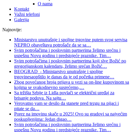
O nama
Kontakt
Važni telefoni
Galerija
Najnovije:
Ministarstvo unutrašnje i spoljne trgovine putem svog servisa
NEPRO obaveštava potrošače da se sa
…
Svim potrošačima i poslovnim partnerima želimo srećnu i
uspešnu Novu godinu i predstojeće praznike. Tim
…
Svim potrošačima i poslovnim partnerima koji slve Božić po
gregorijanskom kalendaru, želimo srećan Božić
…
BEOGRAD - Ministarstvo unutrašnje i spoljne
trgovinesaopštilo je danas da je od početka primene
…
Zbog povećanog broja prijava u vezi sa on-line kupovinom sa
kojima se svakodnevno susrećemo,
…
Sa tržišta Srbije iz Lidla povlači se električni uređaj za
brisanje podova. Na sajtu
…
Verovatno vam se desilo da stanete pred tezgu na pijaci i
pitate se da
…
Porez na imovinu skače u 2025! Ovo su gradovi sa najvećim
poskupljenjima: Jedan digao
…
Svim potrošačima i poslovnim partnerima želimo srećnu i
uspešnu Novu godinu i predstojeće praznike. Tim
…