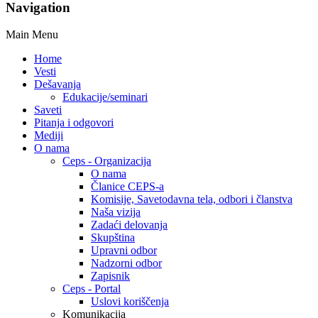
Navigation
Main Menu
Home
Vesti
Dešavanja
Edukacije/seminari
Saveti
Pitanja i odgovori
Mediji
O nama
Ceps - Organizacija
O nama
Članice CEPS-a
Komisije, Savetodavna tela, odbori i članstva
Naša vizija
Zadaći delovanja
Skupština
Upravni odbor
Nadzorni odbor
Zapisnik
Ceps - Portal
Uslovi koriščenja
Komunikacija