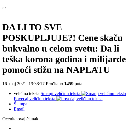
›
‹
DA LI TO SVE
POSKUPLJUJE?! Cene skaču
bukvalno u celom svetu: Da li
teška korona godina i milijarde
pomoći stižu na NAPLATU
16. maj 2021. 19:38:17
Pročitano
1459
puta
veličina teksta
Smanji veličinu teksta
Povećaj veličinu teksta
Štampa
Email
Ocenite ovaj članak