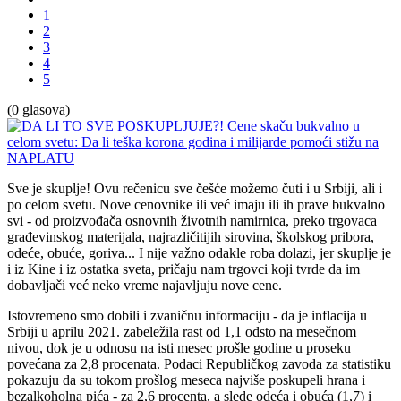
1
2
3
4
5
(0 glasova)
Sve je skuplje! Ovu rečenicu sve češće možemo čuti i u Srbiji, ali i
po celom svetu. Nove cenovnike ili već imaju ili ih prave bukvalno
svi - od proizvođača osnovnih životnih namirnica, preko trgovaca
građevinskog materijala, najrazličitijih sirovina, školskog pribora,
odeće, obuće, goriva... I nije važno odakle roba dolazi, jer skuplje je
i iz Kine i iz ostatka sveta, pričaju nam trgovci koji tvrde da im
dobavljači već neko vreme najavljuju nove cene.
Istovremeno smo dobili i zvaničnu informaciju - da je inflacija u
Srbiji u aprilu 2021. zabeležila rast od 1,1 odsto na mesečnom
nivou, dok je u odnosu na isti mesec prošle godine u proseku
povećana za 2,8 procenata. Podaci Republičkog zavoda za statistiku
pokazuju da su tokom prošlog meseca najviše poskupeli hrana i
bezalkoholna pića - za 2,6 procenta, a slede odeća i obuća (1,7) i