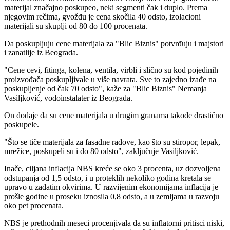
materijal značajno poskupeo, neki segmenti čak i duplo. Prema
njegovim rečima, gvožđu je cena skočila 40 odsto, izolacioni
materijali su skuplji od 80 do 100 procenata.
Da poskupljuju cene materijala za "Blic Biznis" potvrđuju i majstori
i zanatlije iz Beograda.
"Cene cevi, fitinga, kolena, ventila, virbli i slično su kod pojedinih
proizvođača poskupljivale u više navrata. Sve to zajedno izađe na
poskupljenje od čak 70 odsto", kaže za "Blic Biznis" Nemanja
Vasiljković, vodoinstalater iz Beograda.
On dodaje da su cene materijala u drugim granama takođe drastično
poskupele.
"Što se tiče materijala za fasadne radove, kao što su stiropor, lepak,
mrežice, poskupeli su i do 80 odsto", zaključuje Vasiljković.
Inače, ciljana inflacija NBS kreće se oko 3 procenta, uz dozvoljena
odstupanja od 1,5 odsto, i u proteklih nekoliko godina kretala se
upravo u zadatim okvirima. U razvijenim ekonomijama inflacija je
prošle godine u proseku iznosila 0,8 odsto, a u zemljama u razvoju
oko pet procenata.
NBS je prethodnih meseci procenjivala da su inflatorni pritisci niski,