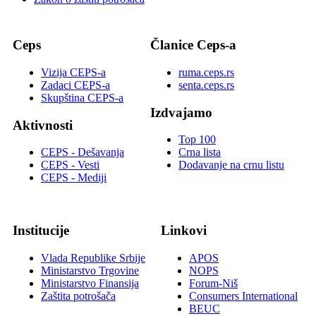
Ceps
Članice Ceps-a
Vizija CEPS-a
ruma.ceps.rs
Zadaci CEPS-a
senta.ceps.rs
Skupština CEPS-a
Izdvajamo
Aktivnosti
Top 100
CEPS - Dešavanja
Crna lista
CEPS - Vesti
Dodavanje na crnu listu
CEPS - Mediji
Institucije
Linkovi
Vlada Republike Srbije
APOS
Ministarstvo Trgovine
NOPS
Ministarstvo Finansija
Forum-Niš
Zaštita potrošača
Consumers International
BEUC