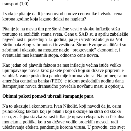
transport (1,0).
I sada je pitanje da li je ovo uvod u nove cenovnike i visoka cena
korona godine koja lagano dolazi na naplatu?
Pitanje je na mestu tim pre što slične vesti o skoku inflacije stižu
trenutno sa različitih strana sveta. Cene u SAD su u aprilu zabeležile
najveći rast u poslednjih 12 godina, pa je i vrednost akcija na Vol
Stritu pala zbog zabrinutosti investitora. Širom Evrope analitičari su
zabrinuti i ukazuju na moguće naglo "pregrevanje" ekonomije, i
eventualni rast kamatnih stopa, odnosno cene novca.
Kao jedan od glavnih faktora za rast inflacije većina ističe veliko
upumpavanje novca kroz pakete pomoći koji su države pripremile
za ublažavanje posledica pandemije korona virusa. Na primer, samo
američka centralna banka (FED) je tokom poslednjih godinu dana
štampanjem novca dramatično povećala novčanu masu u opticaju.
Obimni paketi pomoći ubrzali štampanje para
Na to ukazuje i ekonomista Ivan Nikolić, koji navodi da je, osim
psihološkog faktora koji je bitan i koji ukazuje na strah od skoka
cena, značajna stavka za rast inflacije upravo ekspanzivna fiskalna i
monetarna politika koju su države vodile proteklih meseci, radi
ublažavanja efekata pandemije korona virusa. U prevodu, ceo svet