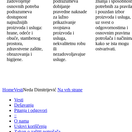
zadovoljenje
podrazumeva
znanja i sposobnost
osnovnih potreba
dobijanje
potrebnih za pravil
podrazumeva
pravedne naknade
i pouzdan izbor
dostupnost
za lažno
proizvoda i usluga,
najnužnijih
prikazivanje
uz svest o
proizvoda i usluga:
svojstava
odgovornostima i
hrane, odeće i
proizvoda i
osnovnim pravima
obuće, stambenog
usluga,
potrošača i načinim
prostora,
nekvalitetnu robu
kako se ista mogu
zdravstvene zaštite,
ili
ostvarivati.
obrazovanja i
nezadovoljavajue
higijene.
usluge.
Home
Vesti
Neda Dimitrijević
Na vrh strane
Vesti
Dešavanja
Pitanja i odgovori
::
O nama
Uslovi koriščenja
Zakon o zaštiti potrošača