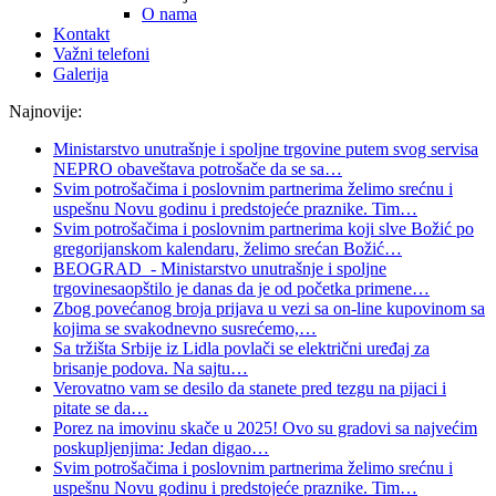
O nama
Kontakt
Važni telefoni
Galerija
Najnovije:
Ministarstvo unutrašnje i spoljne trgovine putem svog servisa
NEPRO obaveštava potrošače da se sa
…
Svim potrošačima i poslovnim partnerima želimo srećnu i
uspešnu Novu godinu i predstojeće praznike. Tim
…
Svim potrošačima i poslovnim partnerima koji slve Božić po
gregorijanskom kalendaru, želimo srećan Božić
…
BEOGRAD - Ministarstvo unutrašnje i spoljne
trgovinesaopštilo je danas da je od početka primene
…
Zbog povećanog broja prijava u vezi sa on-line kupovinom sa
kojima se svakodnevno susrećemo,
…
Sa tržišta Srbije iz Lidla povlači se električni uređaj za
brisanje podova. Na sajtu
…
Verovatno vam se desilo da stanete pred tezgu na pijaci i
pitate se da
…
Porez na imovinu skače u 2025! Ovo su gradovi sa najvećim
poskupljenjima: Jedan digao
…
Svim potrošačima i poslovnim partnerima želimo srećnu i
uspešnu Novu godinu i predstojeće praznike. Tim
…