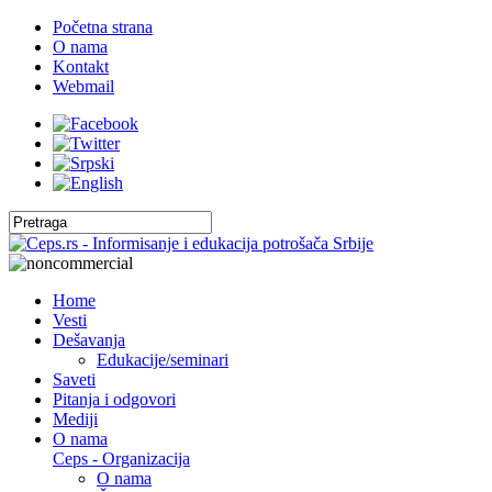
Početna strana
O nama
Kontakt
Webmail
Home
Vesti
Dešavanja
Edukacije/seminari
Saveti
Pitanja i odgovori
Mediji
O nama
Ceps - Organizacija
O nama