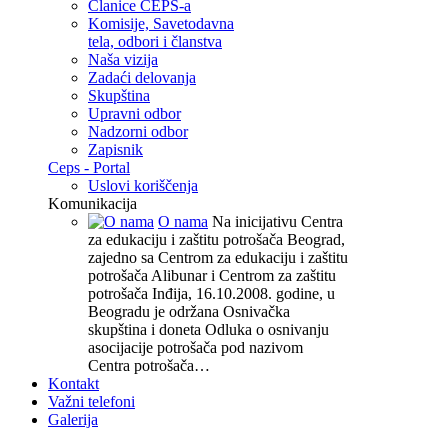
Članice CEPS-a
Komisije, Savetodavna
tela, odbori i članstva
Naša vizija
Zadaći delovanja
Skupština
Upravni odbor
Nadzorni odbor
Zapisnik
Ceps - Portal
Uslovi koriščenja
Komunikacija
O nama
Na inicijativu Centra
za edukaciju i zaštitu potrošača Beograd,
zajedno sa Centrom za edukaciju i zaštitu
potrošača Alibunar i Centrom za zaštitu
potrošača Inđija, 16.10.2008. godine, u
Beogradu je održana Osnivačka
skupština i doneta Odluka o osnivanju
asocijacije potrošača pod nazivom
Centra potrošača…
Kontakt
Važni telefoni
Galerija