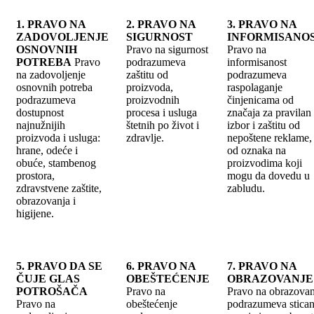
1. PRAVO NA
2. PRAVO NA
3. PRAVO NA
ZADOVOLJENJE
SIGURNOST
INFORMISANO
OSNOVNIH
Pravo na sigurnost
Pravo na
POTREBA
Pravo
podrazumeva
informisanost
na zadovoljenje
zaštitu od
podrazumeva
osnovnih potreba
proizvoda,
raspolaganje
podrazumeva
proizvodnih
činjenicama od
dostupnost
procesa i usluga
značaja za pravilan
najnužnijih
štetnih po život i
izbor i zaštitu od
proizvoda i usluga:
zdravlje.
nepoštene reklame, 
hrane, odeće i
od oznaka na
obuće, stambenog
proizvodima koji
prostora,
mogu da dovedu u
zdravstvene zaštite,
zabludu.
obrazovanja i
higijene.
5. PRAVO DA SE
6. PRAVO NA
7. PRAVO NA
ČUJE GLAS
OBEŠTEĆENJE
OBRAZOVANJE
POTROŠAČA
Pravo na
Pravo na obrazovan
Pravo na
obeštećenje
podrazumeva stican