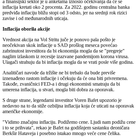
a finansijski sektor je u anketama iznosio očekivanja da će se
inflacija kretati oko 2 procenta. Za 2022. godinu centralna banka
predviđa inflaciju bližu stopi od 3 odsto, jer na srednji rok rizici
zavise i od međunarodnih uticaja.
Inflacija oborila akcije
Vrednost akcija na Vol Stritu juče je ponovo pala pošto je
neočekivan skok inflacije u SAD prošlog meseca povećao
zabrinutost investitora da bi ekonomija mogla da se "pregreje"
naglim izlaskom iz recesije izazvane pandemijom korona virusa.
Ulagači strahuju da bi inflacija mogla da se vrati posle više godina.
Analitičari navode da tržište ne bi trebalo da bude previše
iznenađeno rastom inflacije i očekuju da će ona biti privremena.
Takođe, zvaničnici FED-a i drugi ekonomisti smatraju da bi
umerena inflacija, u stvari, mogla biti dobra za oporavak.
S druge strane, legendarni investitor Voren Bafet upozorio je
nedavno na to da stiže ozbiljna inflacija koja će uticati na oporavak
američke ekonomije.
"Vidimo značajnu inflaciju. Podižemo cene. Ljudi nam podižu cene
i to se prihvata", rekao je Bafet na godišnjem sastanku deoničara
Berkšir Hataveja i posebno istakao mnogo veće cene čelika.