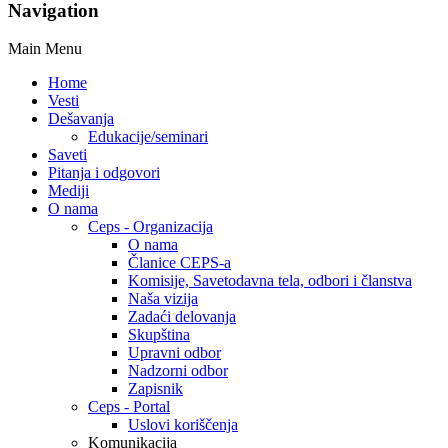
Navigation
Main Menu
Home
Vesti
Dešavanja
Edukacije/seminari
Saveti
Pitanja i odgovori
Mediji
O nama
Ceps - Organizacija
O nama
Članice CEPS-a
Komisije, Savetodavna tela, odbori i članstva
Naša vizija
Zadaći delovanja
Skupština
Upravni odbor
Nadzorni odbor
Zapisnik
Ceps - Portal
Uslovi koriščenja
Komunikacija