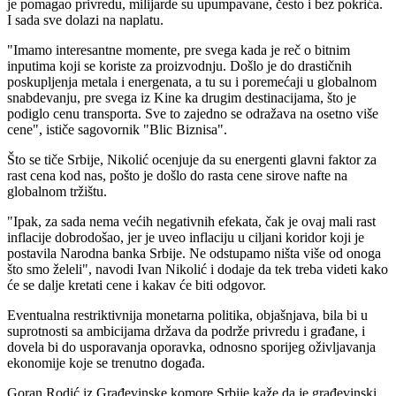
je pomagao privredu, milijarde su upumpavane, često i bez pokrića.
I sada sve dolazi na naplatu.
"Imamo interesantne momente, pre svega kada je reč o bitnim
inputima koji se koriste za proizvodnju. Došlo je do drastičnih
poskupljenja metala i energenata, a tu su i poremećaji u globalnom
snabdevanju, pre svega iz Kine ka drugim destinacijama, što je
podiglo cenu transporta. Sve to zajedno se odražava na osetno više
cene", ističe sagovornik "Blic Biznisa".
Što se tiče Srbije, Nikolić ocenjuje da su energenti glavni faktor za
rast cena kod nas, pošto je došlo do rasta cene sirove nafte na
globalnom tržištu.
"Ipak, za sada nema većih negativnih efekata, čak je ovaj mali rast
inflacije dobrodošao, jer je uveo inflaciju u ciljani koridor koji je
postavila Narodna banka Srbije. Ne odstupamo ništa više od onoga
što smo želeli", navodi Ivan Nikolić i dodaje da tek treba videti kako
će se dalje kretati cene i kakav će biti odgovor.
Eventualna restriktivnija monetarna politika, objašnjava, bila bi u
suprotnosti sa ambicijama država da podrže privredu i građane, i
dovela bi do usporavanja oporavka, odnosno sporijeg oživljavanja
ekonomije koje se trenutno događa.
Goran Rodić iz Građevinske komore Srbije kaže da je građevinski