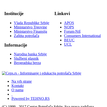
Institucije
Linkovi
Vlada Republike Srbije
APOS
Ministarstvo Trgovine
NOPS
Ministarstvo Finansija
Forum-Niš
Zaštita potrošača
Consumers International
BEUC
UCL
Informacije
Narodna banka Srbije
Službeni glasnik
Beogradska berza
Na vrh strane
Kontakt
O nama
Powered by TEHNO.RS
(C) 1999 - 2017 Centar Potrpšača Srbije. Sva prava zadržana.