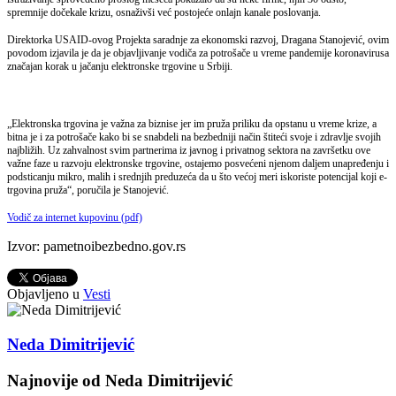
spremnije dočekale krizu, osnaživši već postojeće onlajn kanale poslovanja.
Direktorka USAID-ovog Projekta saradnje za ekonomski razvoj, Dragana Stanojević, ovim
povodom izjavila je da je objavljivanje vodiča za potrošače u vreme pandemije koronavirusa
značajan korak u jačanju elektronske trgovine u Srbiji.
„Elektronska trgovina je važna za biznise jer im pruža priliku da opstanu u vreme krize, a
bitna je i za potrošače kako bi se snabdeli na bezbedniji način štiteći svoje i zdravlje svojih
najbližih. Uz zahvalnost svim partnerima iz javnog i privatnog sektora na završetku ove
važne faze u razvoju elektronske trgovine, ostajemo posvećeni njenom daljem unapređenju i
podsticanju mikro, malih i srednjih preduzeća da u što većoj meri iskoriste potencijal koji e-
trgovina pruža“, poručila je Stanojević.
Vodič za internet kupovinu (pdf)
Izvor: pametnoibezbedno.gov.rs
Objavljeno u
Vesti
Neda Dimitrijević
Najnovije od Neda Dimitrijević