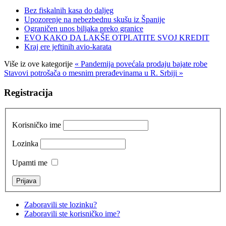
Bez fiskalnih kasa do daljeg
Upozorenje na nebezbednu skušu iz Španije
Ograničen unos biljaka preko granice
EVO KAKO DA LAKŠE OTPLATITE SVOJ KREDIT
Kraj ere jeftinih avio-karata
Više iz ove kategorije
« Pandemija povećala prodaju bajate robe
Stavovi potrošača o mesnim prerađevinama u R. Srbiji »
Registracija
Korisničko ime
Lozinka
Upamti me
Zaboravili ste lozinku?
Zaboravili ste korisničko ime?