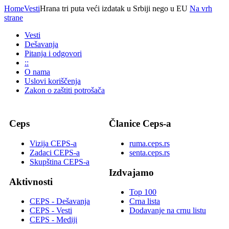
Home
Vesti
Hrana tri puta veći izdatak u Srbiji nego u EU
Na vrh
strane
Vesti
Dešavanja
Pitanja i odgovori
::
O nama
Uslovi koriščenja
Zakon o zaštiti potrošača
Ceps
Članice Ceps-a
Vizija CEPS-a
ruma.ceps.rs
Zadaci CEPS-a
senta.ceps.rs
Skupština CEPS-a
Izdvajamo
Aktivnosti
Top 100
CEPS - Dešavanja
Crna lista
CEPS - Vesti
Dodavanje na crnu listu
CEPS - Mediji