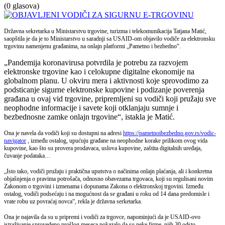
(0 glasova)
Državna sekretarka u Ministarstvu trgovine, turizma i telekomunikacija Tatjana Matić,
saopštila je da je to Ministarstvo u saradnji sa USAID-om objavilo vodiče za elektronsku
trgovinu namenjenu građanima, na onlajn platformi „Pametno i bezbedno“.
„Pandemija koronavirusa potvrdila je potrebu za razvojem
elektronske trgovine kao i celokupne digitalne ekonomije na
globalnom planu. U okviru mera i aktivnosti koje sprovodimo za
podsticanje sigurne elektronske kupovine i podizanje poverenja
građana u ovaj vid trgovine, pripremljeni su vodiči koji pružaju sve
neophodne informacije i savete koji otklanjaju sumnje i
bezbednosne zamke onlajn trgovine“, istakla je Matić.
Ona je navela da vodiči koji su dostupni na adresi
https://pametnoibezbedno.gov.rs/vodic-
navigator
, između ostalog, upućuju građane na neophodne korake prilikom ovog vida
kupovine, kao što su provera prodavaca, uslova kupovine, zaštita digitalnih uređaja,
čuvanje podataka…
„Isto tako, vodiči pružaju i praktična uputstva o načinima onlajn plaćanja, ali i konkretna
objašnjenja o pravima potrošača, odnosno obavezama trgovaca, koji su regulisani novim
Zakonom o trgovini i izmenama i dopunama Zakona o elektronskoj trgovini. Između
ostalog, vodiči podsećaju i na mogućnost da se građani u roku od 14 dana predomisle i
vrate robu uz povraćaj novca“, rekla je državna serketarka.
Ona je najavila da su u pripremi i vodiči za trgovce, napominjući da je USAID-ovo
istraživanje sprovedeno prošlog meseca pokazalo da su neke firme, njih 30 odsto,