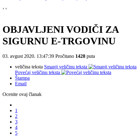
›
‹
OBJAVLJENI VODIČI ZA
SIGURNU E-TRGOVINU
03. avgust 2020. 13:47:39
Pročitano
1428
puta
veličina teksta
Smanji veličinu teksta
Povećaj veličinu teksta
Štampa
Email
Ocenite ovaj članak
1
2
3
4
5