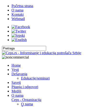
Početna strana
O nama
Kontakt
Webmail
Home
Vesti
Dešavanja
Edukacije/seminari
Saveti
Pitanja i odgovori
Mediji
O nama
Ceps - Organizacija
O nama