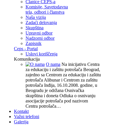
Članice CEPS-a
Komisije, Savetodavna
tela, odbori i članstva
Naša vizija
Zadaći delovanja
Skupština
Upravni odbor
Nadzorni odbor
Zapisnik
Ceps - Portal
Uslovi koriščenja
Komunikacija
O nama
Na inicijativu Centra
za edukaciju i zaštitu potrošača Beograd,
zajedno sa Centrom za edukaciju i zaštitu
potrošača Alibunar i Centrom za zaštitu
potrošača Inđija, 16.10.2008. godine, u
Beogradu je održana Osnivačka
skupština i doneta Odluka o osnivanju
asocijacije potrošača pod nazivom
Centra potrošača…
Kontakt
Važni telefoni
Galerija