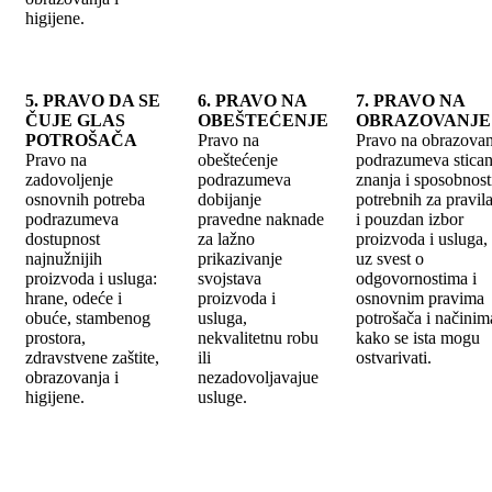
higijene.
5. PRAVO DA SE
6. PRAVO NA
7. PRAVO NA
ČUJE GLAS
OBEŠTEĆENJE
OBRAZOVANJE
POTROŠAČA
Pravo na
Pravo na obrazovan
Pravo na
obeštećenje
podrazumeva stican
zadovoljenje
podrazumeva
znanja i sposobnost
osnovnih potreba
dobijanje
potrebnih za pravil
podrazumeva
pravedne naknade
i pouzdan izbor
dostupnost
za lažno
proizvoda i usluga,
najnužnijih
prikazivanje
uz svest o
proizvoda i usluga:
svojstava
odgovornostima i
hrane, odeće i
proizvoda i
osnovnim pravima
obuće, stambenog
usluga,
potrošača i načinim
prostora,
nekvalitetnu robu
kako se ista mogu
zdravstvene zaštite,
ili
ostvarivati.
obrazovanja i
nezadovoljavajue
higijene.
usluge.