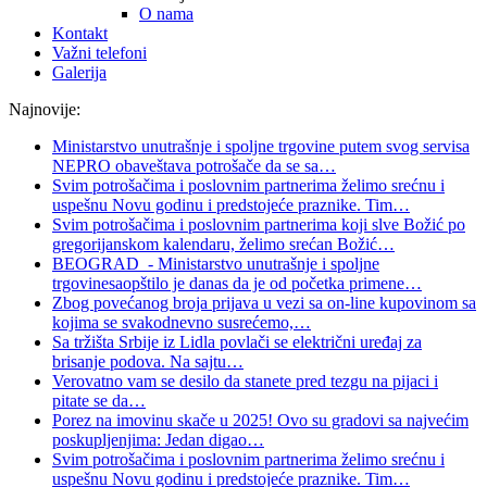
O nama
Kontakt
Važni telefoni
Galerija
Najnovije:
Ministarstvo unutrašnje i spoljne trgovine putem svog servisa
NEPRO obaveštava potrošače da se sa
…
Svim potrošačima i poslovnim partnerima želimo srećnu i
uspešnu Novu godinu i predstojeće praznike. Tim
…
Svim potrošačima i poslovnim partnerima koji slve Božić po
gregorijanskom kalendaru, želimo srećan Božić
…
BEOGRAD - Ministarstvo unutrašnje i spoljne
trgovinesaopštilo je danas da je od početka primene
…
Zbog povećanog broja prijava u vezi sa on-line kupovinom sa
kojima se svakodnevno susrećemo,
…
Sa tržišta Srbije iz Lidla povlači se električni uređaj za
brisanje podova. Na sajtu
…
Verovatno vam se desilo da stanete pred tezgu na pijaci i
pitate se da
…
Porez na imovinu skače u 2025! Ovo su gradovi sa najvećim
poskupljenjima: Jedan digao
…
Svim potrošačima i poslovnim partnerima želimo srećnu i
uspešnu Novu godinu i predstojeće praznike. Tim
…