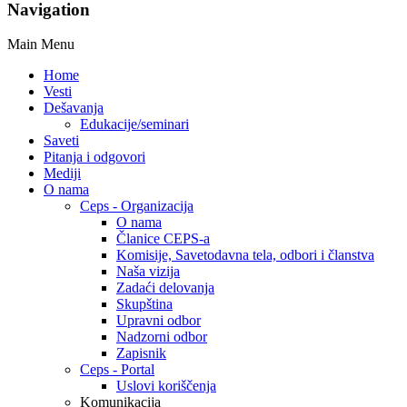
Navigation
Main Menu
Home
Vesti
Dešavanja
Edukacije/seminari
Saveti
Pitanja i odgovori
Mediji
O nama
Ceps - Organizacija
O nama
Članice CEPS-a
Komisije, Savetodavna tela, odbori i članstva
Naša vizija
Zadaći delovanja
Skupština
Upravni odbor
Nadzorni odbor
Zapisnik
Ceps - Portal
Uslovi koriščenja
Komunikacija