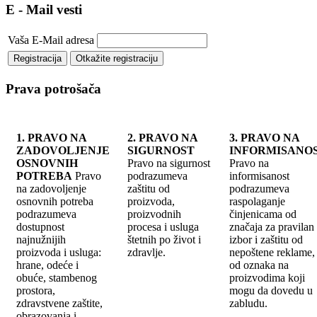
E - Mail vesti
Vaša E-Mail adresa
Prava potrošača
1. PRAVO NA
2. PRAVO NA
3. PRAVO NA
ZADOVOLJENJE
SIGURNOST
INFORMISANO
OSNOVNIH
Pravo na sigurnost
Pravo na
POTREBA
Pravo
podrazumeva
informisanost
na zadovoljenje
zaštitu od
podrazumeva
osnovnih potreba
proizvoda,
raspolaganje
podrazumeva
proizvodnih
činjenicama od
dostupnost
procesa i usluga
značaja za pravilan
najnužnijih
štetnih po život i
izbor i zaštitu od
proizvoda i usluga:
zdravlje.
nepoštene reklame, 
hrane, odeće i
od oznaka na
obuće, stambenog
proizvodima koji
prostora,
mogu da dovedu u
zdravstvene zaštite,
zabludu.
obrazovanja i