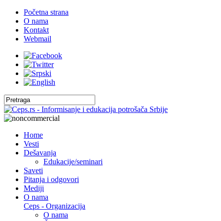
Početna strana
O nama
Kontakt
Webmail
Home
Vesti
Dešavanja
Edukacije/seminari
Saveti
Pitanja i odgovori
Mediji
O nama
Ceps - Organizacija
O nama