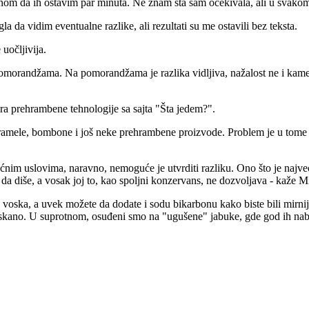
om da ih ostavim par minuta. Ne znam šta sam očekivala, ali u svakom 
da vidim eventualne razlike, ali rezultati su me ostavili bez teksta.
uočljivija.
i pomorandžama. Na pomorandžama je razlika vidljiva, nažalost ne i ka
era prehrambene tehnologije sa sajta "Šta jedem?".
aramele, bombone i još neke prehrambene proizvode. Problem je u tome št
 kućnim uslovima, naravno, nemoguće je utvrditi razliku. Ono što je najve
a diše, a vosak joj to, kao spoljni konzervans, ne dozvoljava - kaže Mi
ska, a uvek možete da dodate i sodu bikarbonu kako biste bili mirniji.
skano. U suprotnom, osuđeni smo na "ugušene" jabuke, gde god ih nabavl