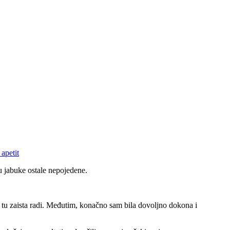
u jabuke ostale nepojedene.
 tu zaista radi. Međutim, konačno sam bila dovoljno dokona i