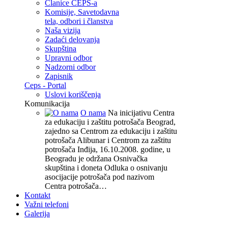
Članice CEPS-a
Komisije, Savetodavna
tela, odbori i članstva
Naša vizija
Zadaći delovanja
Skupština
Upravni odbor
Nadzorni odbor
Zapisnik
Ceps - Portal
Uslovi koriščenja
Komunikacija
O nama
Na inicijativu Centra
za edukaciju i zaštitu potrošača Beograd,
zajedno sa Centrom za edukaciju i zaštitu
potrošača Alibunar i Centrom za zaštitu
potrošača Inđija, 16.10.2008. godine, u
Beogradu je održana Osnivačka
skupština i doneta Odluka o osnivanju
asocijacije potrošača pod nazivom
Centra potrošača…
Kontakt
Važni telefoni
Galerija