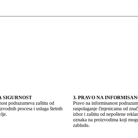
NA SIGURNOST
3. PRAVO NA INFORMISA
nost podrazumeva zaštitu od
Pravo na informisanost podrazu
izvodnih procesa i usluga štetnih
raspolaganje činjenicama od znač
lje.
izbor i zaštitu od nepoštene reklam
oznaka na proizvodima koji mog
zabludu.