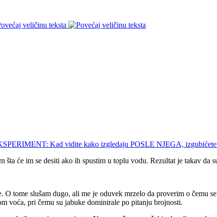
ovećaj veličinu teksta
ta će im se desiti ako ih spustim u toplu vodu. Rezultat je takav da s
ne. O tome slušam dugo, ali me je oduvek mrzelo da proverim o čemu se
om voća, pri čemu su jabuke dominirale po pitanju brojnosti.