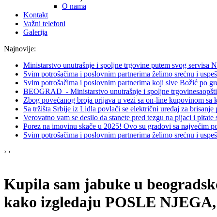
O nama
Kontakt
Važni telefoni
Galerija
Najnovije:
Ministarstvo unutrašnje i spoljne trgovine putem svog servisa
Svim potrošačima i poslovnim partnerima želimo srećnu i uspe
Svim potrošačima i poslovnim partnerima koji slve Božić po g
BEOGRAD - Ministarstvo unutrašnje i spoljne trgovinesaopštil
Zbog povećanog broja prijava u vezi sa on-line kupovinom sa
Sa tržišta Srbije iz Lidla povlači se električni uređaj za brisanj
Verovatno vam se desilo da stanete pred tezgu na pijaci i pitate 
Porez na imovinu skače u 2025! Ovo su gradovi sa najvećim po
Svim potrošačima i poslovnim partnerima želimo srećnu i uspe
›
‹
Kupila sam jabuke u beograds
kako izgledaju POSLE NJEGA, i