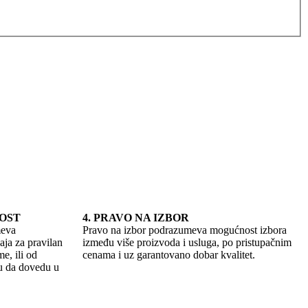
NOST
4. PRAVO NA IZBOR
meva
Pravo na izbor podrazumeva mogućnost izbora
aja za pravilan
između više proizvoda i usluga, po pristupačnim
e, ili od
cenama i uz garantovano dobar kvalitet.
u da dovedu u