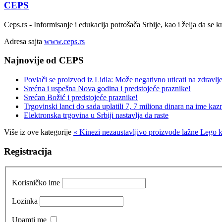
CEPS
Ceps.rs - Informisanje i edukacija potrošača Srbije, kao i želja da se
Adresa sajta
www.ceps.rs
Najnovije od CEPS
Povlači se proizvod iz Lidla: Može negativno uticati na zdravlje
Srećna i uspešna Nova godina i predstojeće praznike!
Srećan Božić i predstojeće praznike!
Trgovinski lanci do sada uplatili 7, 7 miliona dinara na ime kaz
Elektronska trgovina u Srbiji nastavlja da raste
Više iz ove kategorije
« Kinezi nezaustavljivo proizvode lažne Lego
Registracija
Korisničko ime
Lozinka
Upamti me