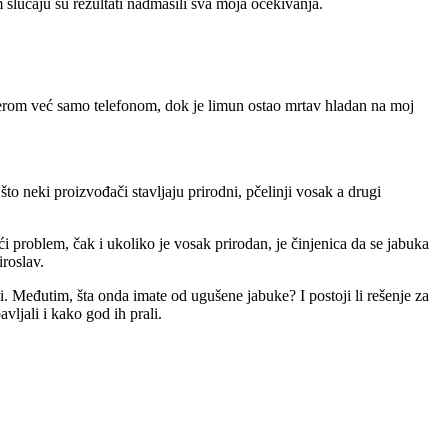
slučaju su rezultati nadmašili sva moja očekivanja.
merom već samo telefonom, dok je limun ostao mrtav hladan na moj
o neki proizvođači stavljaju prirodni, pčelinji vosak a drugi
ći problem, čak i ukoliko je vosak prirodan, je činjenica da se jabuka
roslav.
 Međutim, šta onda imate od ugušene jabuke? I postoji li rešenje za
jali i kako god ih prali.