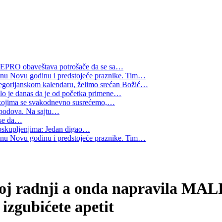
 NEPRO obaveštava potrošače da se sa
…
šnu Novu godinu i predstojeće praznike. Tim
…
regorijanskom kalendaru, želimo srećan Božić
…
o je danas da je od početka primene
…
 kojima se svakodnevno susrećemo,
…
e podova. Na sajtu
…
se da
…
skupljenjima: Jedan digao
…
šnu Novu godinu i predstojeće praznike. Tim
…
koj radnji a onda napravila M
zgubićete apetit