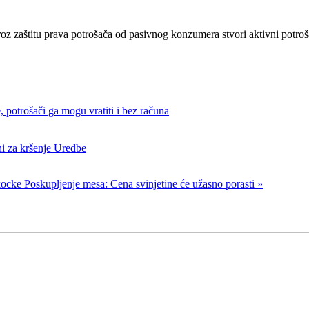
 kroz zaštitu prava potrošača od pasivnog konzumera stvori aktivni potroš
, potrošači ga mogu vratiti i bez računa
ni za kršenje Uredbe
 kocke
Poskupljenje mesa: Cena svinjetine će užasno porasti »