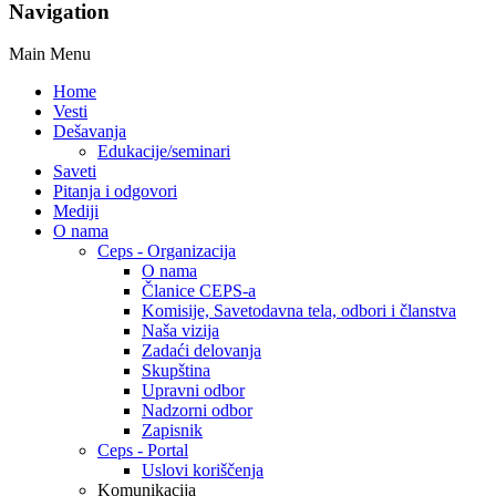
Navigation
Main Menu
Home
Vesti
Dešavanja
Edukacije/seminari
Saveti
Pitanja i odgovori
Mediji
O nama
Ceps - Organizacija
O nama
Članice CEPS-a
Komisije, Savetodavna tela, odbori i članstva
Naša vizija
Zadaći delovanja
Skupština
Upravni odbor
Nadzorni odbor
Zapisnik
Ceps - Portal
Uslovi koriščenja
Komunikacija