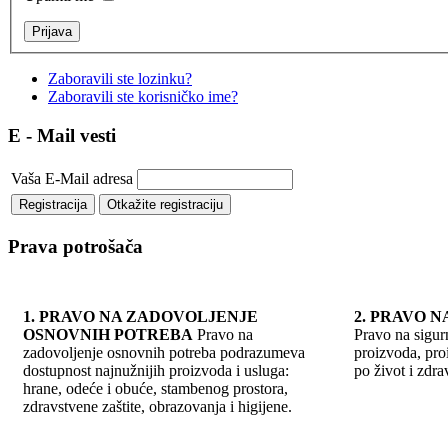
Zaboravili ste lozinku?
Zaboravili ste korisničko ime?
E - Mail vesti
Vaša E-Mail adresa
Prava potrošača
1. PRAVO NA ZADOVOLJENJE
2. PRAVO 
OSNOVNIH POTREBA
Pravo na
Pravo na sigur
zadovoljenje osnovnih potreba podrazumeva
proizvoda, pro
dostupnost najnužnijih proizvoda i usluga:
po život i zdrav
hrane, odeće i obuće, stambenog prostora,
zdravstvene zaštite, obrazovanja i higijene.