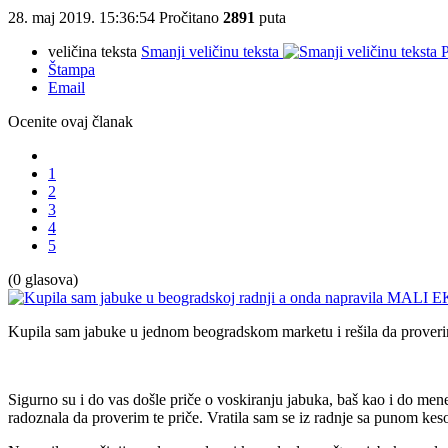
28. maj 2019. 15:36:54
Pročitano
2891
puta
veličina teksta
Smanji veličinu teksta
P
Štampa
Email
Ocenite ovaj članak
1
2
3
4
5
(0 glasova)
Kupila sam jabuke u jednom beogradskom marketu i rešila da proverim š
Sigurno su i do vas došle priče o voskiranju jabuka, baš kao i do me
radoznala da proverim te priče. Vratila sam se iz radnje sa punom kes