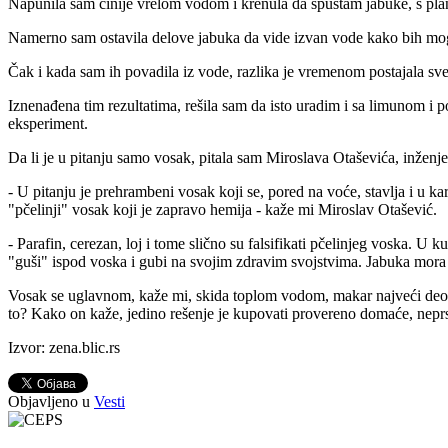
Napunila sam činije vrelom vodom i krenula da spuštam jabuke, s plan
Namerno sam ostavila delove jabuka da vide izvan vode kako bih mogla 
Čak i kada sam ih povadila iz vode, razlika je vremenom postajala sve 
Iznenađena tim rezultatima, rešila sam da isto uradim i sa limunom 
eksperiment.
Da li je u pitanju samo vosak, pitala sam Miroslava Otaševića, inženj
- U pitanju je prehrambeni vosak koji se, pored na voće, stavlja i u k
"pčelinji" vosak koji je zapravo hemija - kaže mi Miroslav Otašević.
- Parafin, cerezan, loj i tome slično su falsifikati pčelinjeg voska. U
"guši" ispod voska i gubi na svojim zdravim svojstvima. Jabuka mora d
Vosak se uglavnom, kaže mi, skida toplom vodom, makar najveći deo vo
to? Kako on kaže, jedino rešenje je kupovati provereno domaće, nepr
Izvor: zena.blic.rs
Objavljeno u
Vesti