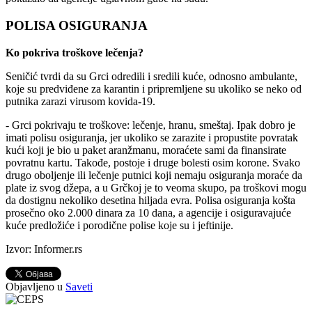
POLISA OSIGURANJA
Ko pokriva troškove lečenja?
Seničić tvrdi da su Grci odredili i sredili kuće, odnosno ambulante,
koje su predviđene za karantin i pripremljene su ukoliko se neko od
putnika zarazi virusom kovida-19.
- Grci pokrivaju te troškove: lečenje, hranu, smeštaj. Ipak dobro je
imati polisu osiguranja, jer ukoliko se zarazite i propustite povratak
kući koji je bio u paket aranžmanu, moraćete sami da finansirate
povratnu kartu. Takođe, postoje i druge bolesti osim korone. Svako
drugo oboljenje ili lečenje putnici koji nemaju osiguranja moraće da
plate iz svog džepa, a u Grčkoj je to veoma skupo, pa troškovi mogu
da dostignu nekoliko desetina hiljada evra. Polisa osiguranja košta
prosečno oko 2.000 dinara za 10 dana, a agencije i osiguravajuće
kuće predložiće i porodične polise koje su i jeftinije.
Izvor: Informer.rs
Objavljeno u
Saveti