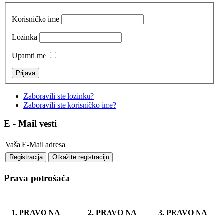
Korisničko ime
Lozinka
Upamti me
Zaboravili ste lozinku?
Zaboravili ste korisničko ime?
E - Mail vesti
Vaša E-Mail adresa
Prava potrošača
1. PRAVO NA
2. PRAVO NA
3. PRAVO NA