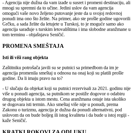
- Agencija nije dužna da vam izađe u susret i promeni destinaciju, ali
mnogi su spremni da to učine. Jedini uslov da vam agencija
omogući vaše novo željeno putovanje jeste da u svojoj redovnoj
ponudi ima ono što želite. Na primer, ako ste prošle godine ugovorili
Grčku, a sada želite da letujete u Turskoj, to je moguće samo ako
agencija sarađuje s turskim letovalištima i ima slobodne aranžmane u
tom terminu - objašnjava Seničić.
PROMENA SMEŠTAJA
Isti ili viši rang objekta
Zaštitniku potrošača javili su se putnici sa primedbom da im je
agencija promenila smeštaj u odnosu na onaj koji su platili prošle
godine. Da li imaju pravo na to?
- U slučaju da objekat koji su putnici rezervisali za 2021. godinu nije
više u ponudi agencija, sa putnikom se postiže dogovor o odabiru
drugog objekta u istom mestu. Cena aranžmana ostaje ista ukoliko
se dogovara isti termin. Ako smeštaj više nije u ponudi, prema
Zakonu o turizmu, agencija je dužna da ponudi alternativni, pod
uslovom da on bude boljeg ili istog kvaliteta i da bude u istoj regiji -
kaže Seničić.
KRATKI ROKOVI ZA ODLUKU