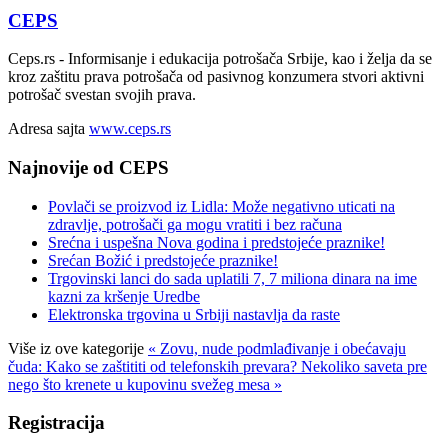
CEPS
Ceps.rs - Informisanje i edukacija potrošača Srbije, kao i želja da se
kroz zaštitu prava potrošača od pasivnog konzumera stvori aktivni
potrošač svestan svojih prava.
Adresa sajta
www.ceps.rs
Najnovije od CEPS
Povlači se proizvod iz Lidla: Može negativno uticati na
zdravlje, potrošači ga mogu vratiti i bez računa
Srećna i uspešna Nova godina i predstojeće praznike!
Srećan Božić i predstojeće praznike!
Trgovinski lanci do sada uplatili 7, 7 miliona dinara na ime
kazni za kršenje Uredbe
Elektronska trgovina u Srbiji nastavlja da raste
Više iz ove kategorije
« Zovu, nude podmlađivanje i obećavaju
čuda: Kako se zaštititi od telefonskih prevara?
Nekoliko saveta pre
nego što krenete u kupovinu svežeg mesa »
Registracija