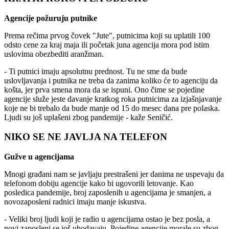
Agencije požuruju putnike
Prema rečima prvog čovek "Jute", putnicima koji su uplatili 100
odsto cene za kraj maja ili početak juna agencija mora pod istim
uslovima obezbediti aranžman.
- Ti putnici imaju apsolutnu prednost. Tu ne sme da bude
uslovljavanja i putnika ne treba da zanima koliko će to agenciju da
košta, jer prva smena mora da se ispuni. Ono čime se pojedine
agencije služe jeste davanje kratkog roka putnicima za izjašnjavanje
koje ne bi trebalo da bude manje od 15 do mesec dana pre polaska.
Ljudi su još uplašeni zbog pandemije - kaže Seničić.
NIKO SE NE JAVLJA NA TELEFON
Gužve u agencijama
Mnogi građani nam se javljaju prestrašeni jer danima ne uspevaju da
telefonom dobiju agencije kako bi ugovorili letovanje. Kao
posledica pandemije, broj zaposlenih u agencijama je smanjen, a
novozaposleni radnici imaju manje iskustva.
- Veliki broj ljudi koji je radio u agencijama ostao je bez posla, a
novi zaposleni se još uhodavaju. Pojedine agencije morale su zbog