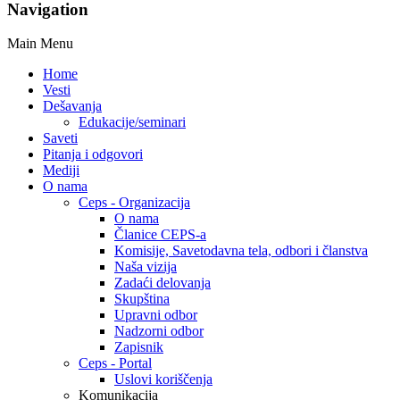
Navigation
Main Menu
Home
Vesti
Dešavanja
Edukacije/seminari
Saveti
Pitanja i odgovori
Mediji
O nama
Ceps - Organizacija
O nama
Članice CEPS-a
Komisije, Savetodavna tela, odbori i članstva
Naša vizija
Zadaći delovanja
Skupština
Upravni odbor
Nadzorni odbor
Zapisnik
Ceps - Portal
Uslovi koriščenja
Komunikacija