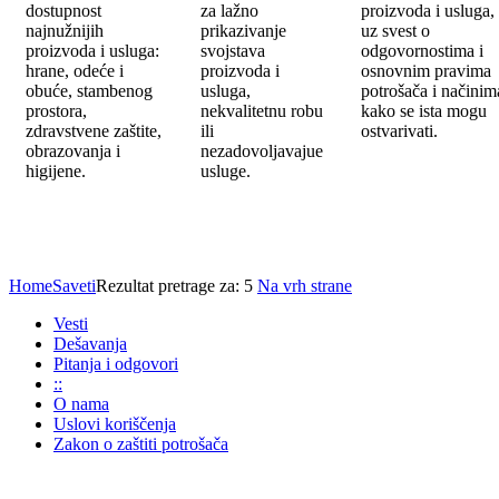
dostupnost
za lažno
proizvoda i usluga,
najnužnijih
prikazivanje
uz svest o
proizvoda i usluga:
svojstava
odgovornostima i
hrane, odeće i
proizvoda i
osnovnim pravima
obuće, stambenog
usluga,
potrošača i načinim
prostora,
nekvalitetnu robu
kako se ista mogu
zdravstvene zaštite,
ili
ostvarivati.
obrazovanja i
nezadovoljavajue
higijene.
usluge.
Home
Saveti
Rezultat pretrage za: 5
Na vrh strane
Vesti
Dešavanja
Pitanja i odgovori
::
O nama
Uslovi koriščenja
Zakon o zaštiti potrošača