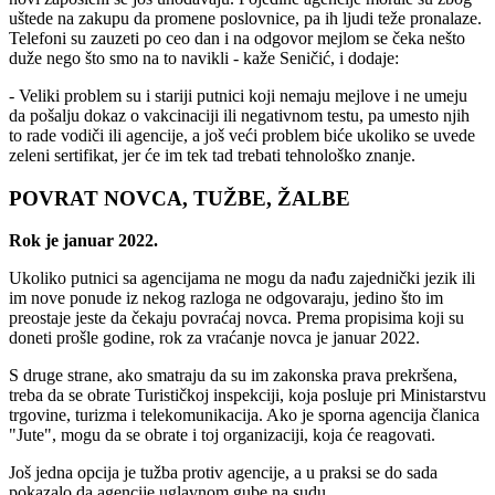
uštede na zakupu da promene poslovnice, pa ih ljudi teže pronalaze.
Telefoni su zauzeti po ceo dan i na odgovor mejlom se čeka nešto
duže nego što smo na to navikli - kaže Seničić, i dodaje:
- Veliki problem su i stariji putnici koji nemaju mejlove i ne umeju
da pošalju dokaz o vakcinaciji ili negativnom testu, pa umesto njih
to rade vodiči ili agencije, a još veći problem biće ukoliko se uvede
zeleni sertifikat, jer će im tek tad trebati tehnološko znanje.
POVRAT NOVCA, TUŽBE, ŽALBE
Rok je januar 2022.
Ukoliko putnici sa agencijama ne mogu da nađu zajednički jezik ili
im nove ponude iz nekog razloga ne odgovaraju, jedino što im
preostaje jeste da čekaju povraćaj novca. Prema propisima koji su
doneti prošle godine, rok za vraćanje novca je januar 2022.
S druge strane, ako smatraju da su im zakonska prava prekršena,
treba da se obrate Turističkoj inspekciji, koja posluje pri Ministarstvu
trgovine, turizma i telekomunikacija. Ako je sporna agencija članica
"Jute", mogu da se obrate i toj organizaciji, koja će reagovati.
Još jedna opcija je tužba protiv agencije, a u praksi se do sada
pokazalo da agencije uglavnom gube na sudu.