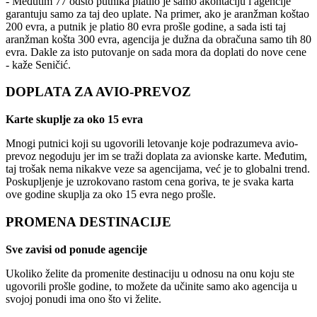
- Međutim 77 odsto putnika platilo je samo akontaciju i agencije
garantuju samo za taj deo uplate. Na primer, ako je aranžman koštao
200 evra, a putnik je platio 80 evra prošle godine, a sada isti taj
aranžman košta 300 evra, agencija je dužna da obračuna samo tih 80
evra. Dakle za isto putovanje on sada mora da doplati do nove cene
- kaže Seničić.
DOPLATA ZA AVIO-PREVOZ
Karte skuplje za oko 15 evra
Mnogi putnici koji su ugovorili letovanje koje podrazumeva avio-
prevoz negoduju jer im se traži doplata za avionske karte. Međutim,
taj trošak nema nikakve veze sa agencijama, već je to globalni trend.
Poskupljenje je uzrokovano rastom cena goriva, te je svaka karta
ove godine skuplja za oko 15 evra nego prošle.
PROMENA DESTINACIJE
Sve zavisi od ponude agencije
Ukoliko želite da promenite destinaciju u odnosu na onu koju ste
ugovorili prošle godine, to možete da učinite samo ako agencija u
svojoj ponudi ima ono što vi želite.