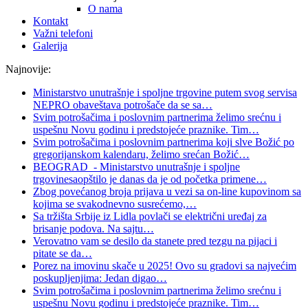
O nama
Kontakt
Važni telefoni
Galerija
Najnovije:
Ministarstvo unutrašnje i spoljne trgovine putem svog servisa
NEPRO obaveštava potrošače da se sa
…
Svim potrošačima i poslovnim partnerima želimo srećnu i
uspešnu Novu godinu i predstojeće praznike. Tim
…
Svim potrošačima i poslovnim partnerima koji slve Božić po
gregorijanskom kalendaru, želimo srećan Božić
…
BEOGRAD - Ministarstvo unutrašnje i spoljne
trgovinesaopštilo je danas da je od početka primene
…
Zbog povećanog broja prijava u vezi sa on-line kupovinom sa
kojima se svakodnevno susrećemo,
…
Sa tržišta Srbije iz Lidla povlači se električni uređaj za
brisanje podova. Na sajtu
…
Verovatno vam se desilo da stanete pred tezgu na pijaci i
pitate se da
…
Porez na imovinu skače u 2025! Ovo su gradovi sa najvećim
poskupljenjima: Jedan digao
…
Svim potrošačima i poslovnim partnerima želimo srećnu i
uspešnu Novu godinu i predstojeće praznike. Tim
…