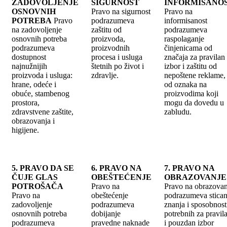
ZADOVOLJENJE
SIGURNOST
INFORMISANO
OSNOVNIH
Pravo na sigurnost
Pravo na
POTREBA
Pravo
podrazumeva
informisanost
na zadovoljenje
zaštitu od
podrazumeva
osnovnih potreba
proizvoda,
raspolaganje
podrazumeva
proizvodnih
činjenicama od
dostupnost
procesa i usluga
značaja za pravilan
najnužnijih
štetnih po život i
izbor i zaštitu od
proizvoda i usluga:
zdravlje.
nepoštene reklame, 
hrane, odeće i
od oznaka na
obuće, stambenog
proizvodima koji
prostora,
mogu da dovedu u
zdravstvene zaštite,
zabludu.
obrazovanja i
higijene.
5. PRAVO DA SE
6. PRAVO NA
7. PRAVO NA
ČUJE GLAS
OBEŠTEĆENJE
OBRAZOVANJE
POTROŠAČA
Pravo na
Pravo na obrazovan
Pravo na
obeštećenje
podrazumeva stican
zadovoljenje
podrazumeva
znanja i sposobnost
osnovnih potreba
dobijanje
potrebnih za pravil
podrazumeva
pravedne naknade
i pouzdan izbor