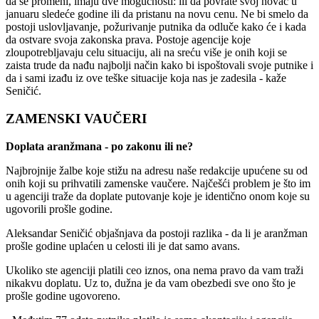
da se promeni, imaju dve mogućnosti: ili da povrate svoj novac u
januaru sledeće godine ili da pristanu na novu cenu. Ne bi smelo da
postoji uslovljavanje, požurivanje putnika da odluče kako će i kada
da ostvare svoja zakonska prava. Postoje agencije koje
zloupotrebljavaju celu situaciju, ali na sreću više je onih koji se
zaista trude da nađu najbolji način kako bi ispoštovali svoje putnike i
da i sami izađu iz ove teške situacije koja nas je zadesila - kaže
Seničić.
ZAMENSKI VAUČERI
Doplata aranžmana - po zakonu ili ne?
Najbrojnije žalbe koje stižu na adresu naše redakcije upućene su od
onih koji su prihvatili zamenske vaučere. Najčešći problem je što im
u agenciji traže da doplate putovanje koje je identično onom koje su
ugovorili prošle godine.
Aleksandar Seničić objašnjava da postoji razlika - da li je aranžman
prošle godine uplaćen u celosti ili je dat samo avans.
Ukoliko ste agenciji platili ceo iznos, ona nema pravo da vam traži
nikakvu doplatu. Uz to, dužna je da vam obezbedi sve ono što je
prošle godine ugovoreno.