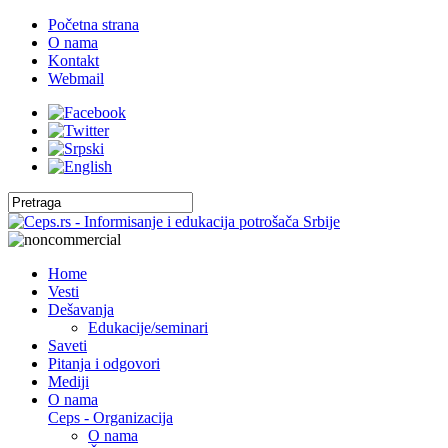
Početna strana
O nama
Kontakt
Webmail
Home
Vesti
Dešavanja
Edukacije/seminari
Saveti
Pitanja i odgovori
Mediji
O nama
Ceps - Organizacija
O nama