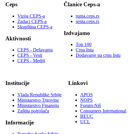
Ceps
Članice Ceps-a
Vizija CEPS-a
ruma.ceps.rs
Zadaci CEPS-a
senta.ceps.rs
Skupština CEPS-a
Izdvajamo
Aktivnosti
Top 100
CEPS - Dešavanja
Crna lista
CEPS - Vesti
Dodavanje na crnu listu
CEPS - Mediji
Institucije
Linkovi
Vlada Republike Srbije
APOS
Ministarstvo Trgovine
NOPS
Ministarstvo Finansija
Forum-Niš
Zaštita potrošača
Consumers International
BEUC
UCL
Informacije
Narodna banka Srbije