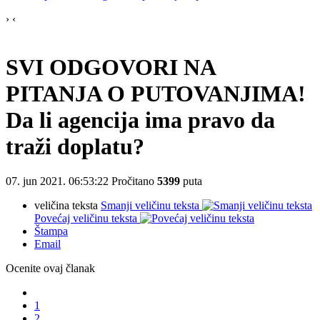
›
‹
SVI ODGOVORI NA
PITANJA O PUTOVANJIMA!
Da li agencija ima pravo da
traži doplatu?
07. jun 2021. 06:53:22
Pročitano
5399
puta
veličina teksta
Smanji veličinu teksta
Povećaj veličinu teksta
Štampa
Email
Ocenite ovaj članak
1
2