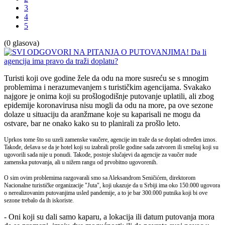
3
4
5
(0 glasova)
Turisti koji ove godine žele da odu na more susreću se s mnogim
problemima i nerazumevanjem s turističkim agencijama. Svakako
najgore je onima koji su prošlogodišnje putovanje uplatili, ali zbog
epidemije koronavirusa nisu mogli da odu na more, pa ove sezone
dolaze u situaciju da aranžmane koje su kaparisali ne mogu da
ostvare, bar ne onako kako su to planirali za prošlo leto.
Uprkos tome što su uzeli zamenske vaučere, agencije im traže da se doplati određen iznos.
Takođe, dešava se da je hotel koji su izabrali prošle godine sada zatvoren ili smeštaj koji su
ugovorili sada nije u ponudi. Takođe, postoje slučajevi da agencije za vaučer nude
zamenska putovanja, ali u nižem rangu od prvobitno ugovorenih.
O sim ovim problemima razgovarali smo sa Aleksandrom Seničićem, direktorom
Nacionalne turističke organizacije "Juta", koji ukazuje da u Srbiji ima oko 150.000 ugovora
o nerealizovanim putovanjima usled pandemije, a to je bar 300.000 putnika koji bi ove
sezone trebalo da ih iskoriste.
- Oni koji su dali samo kaparu, a lokacija ili datum putovanja mora