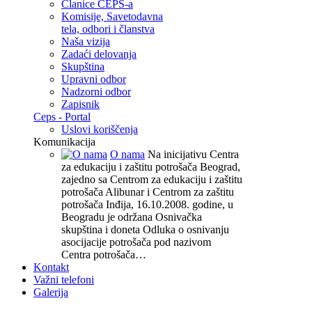
Članice CEPS-a
Komisije, Savetodavna
tela, odbori i članstva
Naša vizija
Zadaći delovanja
Skupština
Upravni odbor
Nadzorni odbor
Zapisnik
Ceps - Portal
Uslovi koriščenja
Komunikacija
O nama
Na inicijativu Centra
za edukaciju i zaštitu potrošača Beograd,
zajedno sa Centrom za edukaciju i zaštitu
potrošača Alibunar i Centrom za zaštitu
potrošača Inđija, 16.10.2008. godine, u
Beogradu je održana Osnivačka
skupština i doneta Odluka o osnivanju
asocijacije potrošača pod nazivom
Centra potrošača…
Kontakt
Važni telefoni
Galerija