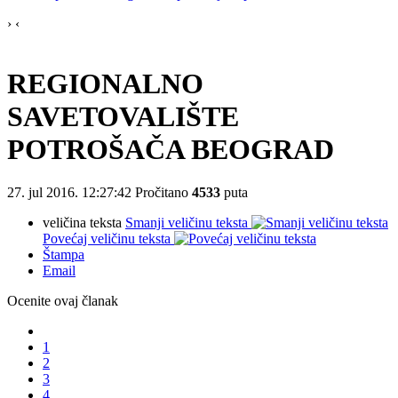
›
‹
REGIONALNO
SAVETOVALIŠTE
POTROŠAČA BEOGRAD
27. jul 2016. 12:27:42
Pročitano
4533
puta
veličina teksta
Smanji veličinu teksta
Povećaj veličinu teksta
Štampa
Email
Ocenite ovaj članak
1
2
3
4