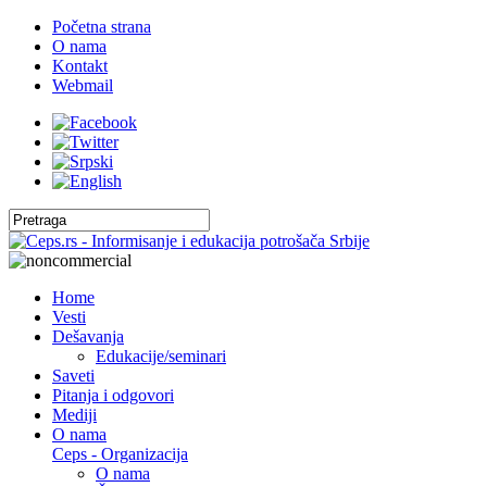
Početna strana
O nama
Kontakt
Webmail
Home
Vesti
Dešavanja
Edukacije/seminari
Saveti
Pitanja i odgovori
Mediji
O nama
Ceps - Organizacija
O nama