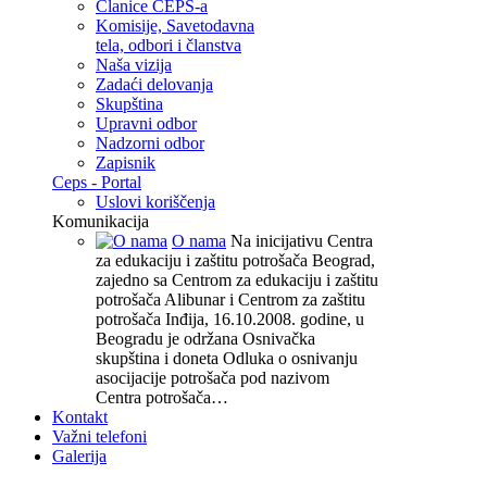
Članice CEPS-a
Komisije, Savetodavna
tela, odbori i članstva
Naša vizija
Zadaći delovanja
Skupština
Upravni odbor
Nadzorni odbor
Zapisnik
Ceps - Portal
Uslovi koriščenja
Komunikacija
O nama
Na inicijativu Centra
za edukaciju i zaštitu potrošača Beograd,
zajedno sa Centrom za edukaciju i zaštitu
potrošača Alibunar i Centrom za zaštitu
potrošača Inđija, 16.10.2008. godine, u
Beogradu je održana Osnivačka
skupština i doneta Odluka o osnivanju
asocijacije potrošača pod nazivom
Centra potrošača…
Kontakt
Važni telefoni
Galerija