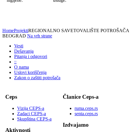
higijene.
usluge.
Home
Projekti
REGIONALNO SAVETOVALIŠTE POTROŠAČA
BEOGRAD
Na vrh strane
Vesti
Dešavanja
Pitanja i odgovori
::
O nama
Uslovi koriščenja
Zakon o zaštiti potrošača
Ceps
Članice Ceps-a
Vizija CEPS-a
ruma.ceps.rs
Zadaci CEPS-a
senta.ceps.rs
Skupština CEPS-a
Izdvajamo
Aktivnosti