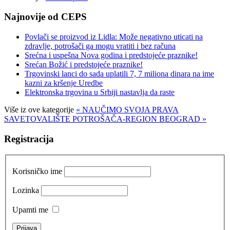
Najnovije od CEPS
Povlači se proizvod iz Lidla: Može negativno uticati na
zdravlje, potrošači ga mogu vratiti i bez računa
Srećna i uspešna Nova godina i predstojeće praznike!
Srećan Božić i predstojeće praznike!
Trgovinski lanci do sada uplatili 7, 7 miliona dinara na ime
kazni za kršenje Uredbe
Elektronska trgovina u Srbiji nastavlja da raste
Više iz ove kategorije
« NAUČIMO SVOJA PRAVA
SAVETOVALIŠTE POTROŠAČA-REGION BEOGRAD »
Registracija
Korisničko ime
Lozinka
Upamti me