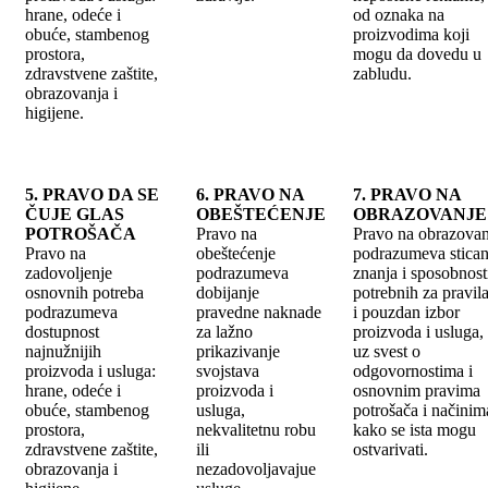
hrane, odeće i
od oznaka na
obuće, stambenog
proizvodima koji
prostora,
mogu da dovedu u
zdravstvene zaštite,
zabludu.
obrazovanja i
higijene.
5. PRAVO DA SE
6. PRAVO NA
7. PRAVO NA
ČUJE GLAS
OBEŠTEĆENJE
OBRAZOVANJE
POTROŠAČA
Pravo na
Pravo na obrazovan
Pravo na
obeštećenje
podrazumeva stican
zadovoljenje
podrazumeva
znanja i sposobnost
osnovnih potreba
dobijanje
potrebnih za pravil
podrazumeva
pravedne naknade
i pouzdan izbor
dostupnost
za lažno
proizvoda i usluga,
najnužnijih
prikazivanje
uz svest o
proizvoda i usluga:
svojstava
odgovornostima i
hrane, odeće i
proizvoda i
osnovnim pravima
obuće, stambenog
usluga,
potrošača i načinim
prostora,
nekvalitetnu robu
kako se ista mogu
zdravstvene zaštite,
ili
ostvarivati.
obrazovanja i
nezadovoljavajue