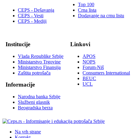
Top 100
CEPS - Dešavanja
Crna lista
CEPS - Vesti
Dodavanje na crnu listu
CEPS - Mediji
Institucije
Linkovi
Vlada Republike Srbije
APOS
Ministarstvo Trgovine
NOPS
Ministarstvo Finansija
Forum-Niš
Zaštita potrošača
Consumers International
BEUC
UCL
Informacije
Narodna banka Srbije
Službeni glasnik
Beogradska berza
Na vrh strane
Kontakt