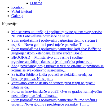
O nama
Kontakt
Važni telefoni
Galerija
Najnovije:
Ministarstvo unutrašnje i spoljne trgovine putem svog servisa
NEPRO obaveštava potrošače da se sa
…
Svim potrošačima i poslovnim partnerima želimo srećnu i
uspešnu Novu godinu i predstojeće praznike. Tim
…
Svim potrošačima i poslovnim partnerima koji slve Božić po
gregorijanskom kalendaru, želimo srećan Božić
…
BEOGRAD - Ministarstvo unutrašnje i spoljne
trgovinesaopštilo je danas da je od početka primene
…
Zbog povećanog broja prijava u vezi sa on-line kupovinom sa
kojima se svakodnevno susrećemo,
…
Sa tržišta Srbije iz Lidla povlači se električni uređaj za
brisanje podova. Na sajtu
…
Verovatno vam se desilo da stanete pred tezgu na pijaci i
pitate se da
…
Porez na imovinu skače u 2025! Ovo su gradovi sa najvećim
poskupljenjima: Jedan digao
…
Svim potrošačima i poslovnim partnerima želimo srećnu i
uspešnu Novu godinu i predstojeće praznike. Tim
…