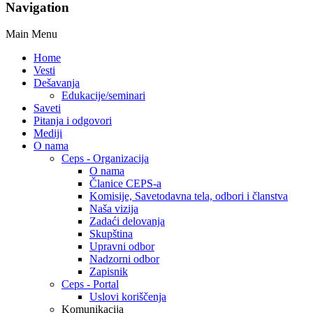
Navigation
Main Menu
Home
Vesti
Dešavanja
Edukacije/seminari
Saveti
Pitanja i odgovori
Mediji
O nama
Ceps - Organizacija
O nama
Članice CEPS-a
Komisije, Savetodavna tela, odbori i članstva
Naša vizija
Zadaći delovanja
Skupština
Upravni odbor
Nadzorni odbor
Zapisnik
Ceps - Portal
Uslovi koriščenja
Komunikacija