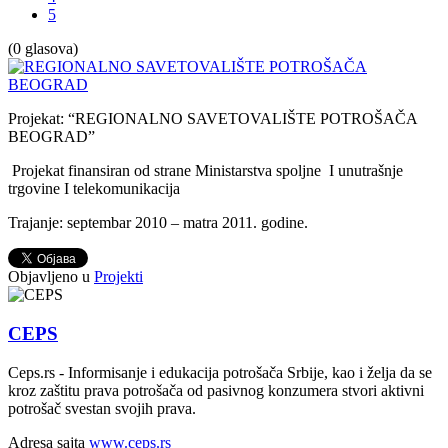
5
(0 glasova)
Projekat: “REGIONALNO SAVETOVALIŠTE POTROŠAČA
BEOGRAD”
Projekat finansiran od strane Ministarstva spoljne I unutrašnje
trgovine I telekomunikacija
Trajanje: septembar 2010 – matra 2011. godine.
Objavljeno u
Projekti
CEPS
Ceps.rs - Informisanje i edukacija potrošača Srbije, kao i želja da se
kroz zaštitu prava potrošača od pasivnog konzumera stvori aktivni
potrošač svestan svojih prava.
Adresa sajta
www.ceps.rs