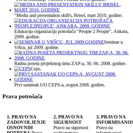
"Media and presentation skill's, Brisel, mart 2010. godine.
Edukacija organizacija potrošača "People 2 People", Ankara,
2009. godine.
Seminar u
Vršcu, jul 2009. godine.
Radna poseta projektnog tima ZAP-a, 30. 06. 2008. godine.
Ceps.
Prvi sastanak UO CEPS-a, avgust 2008. godine.
Prava potrošača
1. PRAVO NA
2. PRAVO NA
3. PRAVO NA
ZADOVOLJENJE
SIGURNOST
INFORMISANO
OSNOVNIH
Pravo na sigurnost
Pravo na
POTREBA
Pravo
podrazumeva
informisanost