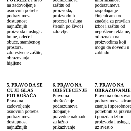
na zadovoljenje
zaštitu od
podrazumeva
osnovnih potreba
proizvoda,
raspolaganje
podrazumeva
proizvodnih
činjenicama od
dostupnost
procesa i usluga
značaja za pravilan
najnužnijih
štetnih po život i
izbor i zaštitu od
proizvoda i usluga:
zdravlje.
nepoštene reklame, 
hrane, odeće i
od oznaka na
obuće, stambenog
proizvodima koji
prostora,
mogu da dovedu u
zdravstvene zaštite,
zabludu.
obrazovanja i
higijene.
5. PRAVO DA SE
6. PRAVO NA
7. PRAVO NA
ČUJE GLAS
OBEŠTEĆENJE
OBRAZOVANJE
POTROŠAČA
Pravo na
Pravo na obrazovan
Pravo na
obeštećenje
podrazumeva stican
zadovoljenje
podrazumeva
znanja i sposobnost
osnovnih potreba
dobijanje
potrebnih za pravil
podrazumeva
pravedne naknade
i pouzdan izbor
dostupnost
za lažno
proizvoda i usluga,
najnužnijih
prikazivanje
uz svest o