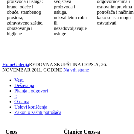
proizvoda i usluga:
svojstava
odgovornostima i
hrane, odeće i
proizvoda i
osnovnim pravima
obuće, stambenog
usluga,
potrošača i načinim
prostora,
nekvalitetnu robu
kako se ista mogu
zdravstvene zaštite,
ili
ostvarivati.
obrazovanja i
nezadovoljavajue
higijene.
usluge.
Home
Galerija
REDOVNA SKUPŠTINA CEPS-A, 26.
NOVEMBAR 2011. GODINE
Na vrh strane
Vesti
Dešavanja
Pitanja i odgovori
::
O nama
Uslovi koriščenja
Zakon o zaštiti potrošača
Ceps
Članice Ceps-a