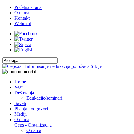
Početna strana
O nama
Kontakt
Webmail
Home
Vesti
Dešavanja
Edukacije/seminari
Saveti
Pitanja i odgovori
Mediji
O nama
Ceps - Organizacija
O nama