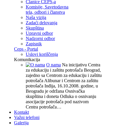
Članice CEPS-a
Komisije, Savetodavna
tela, odbori i članstva
Naša vizija
Zadaći delovanja
Skupština
Upravni odbor
Nadzorni odbor
Zapisnik
Ceps - Portal
Uslovi koriščenja
Komunikacija
O nama
Na inicijativu Centra
za edukaciju i zaštitu potrošača Beograd,
zajedno sa Centrom za edukaciju i zaštitu
potrošača Alibunar i Centrom za zaštitu
potrošača Inđija, 16.10.2008. godine, u
Beogradu je održana Osnivačka
skupština i doneta Odluka o osnivanju
asocijacije potrošača pod nazivom
Centra potrošača…
Kontakt
Važni telefoni
Galerija