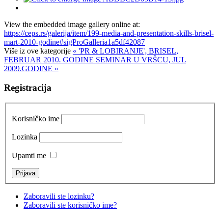
View the embedded image gallery online at:
https://ceps.rs/galerija/item/199-media-and-presentation-skills-brisel-
mart-2010-godine#sigProGalleria1a5df42087
Više iz ove kategorije
« 'PR & LOBIRANJE', BRISEL,
FEBRUAR 2010. GODINE
SEMINAR U VRŠCU, JUL
2009.GODINE »
Registracija
Korisničko ime
Lozinka
Upamti me
Zaboravili ste lozinku?
Zaboravili ste korisničko ime?