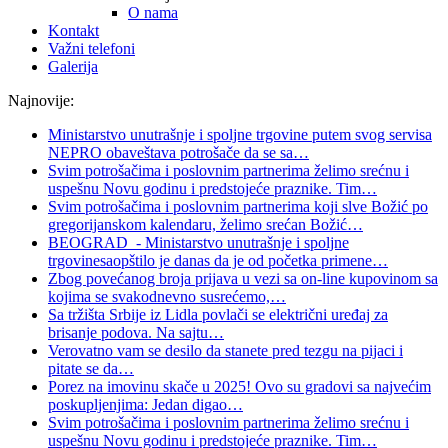
O nama
Kontakt
Važni telefoni
Galerija
Najnovije:
Ministarstvo unutrašnje i spoljne trgovine putem svog servisa
NEPRO obaveštava potrošače da se sa
…
Svim potrošačima i poslovnim partnerima želimo srećnu i
uspešnu Novu godinu i predstojeće praznike. Tim
…
Svim potrošačima i poslovnim partnerima koji slve Božić po
gregorijanskom kalendaru, želimo srećan Božić
…
BEOGRAD - Ministarstvo unutrašnje i spoljne
trgovinesaopštilo je danas da je od početka primene
…
Zbog povećanog broja prijava u vezi sa on-line kupovinom sa
kojima se svakodnevno susrećemo,
…
Sa tržišta Srbije iz Lidla povlači se električni uređaj za
brisanje podova. Na sajtu
…
Verovatno vam se desilo da stanete pred tezgu na pijaci i
pitate se da
…
Porez na imovinu skače u 2025! Ovo su gradovi sa najvećim
poskupljenjima: Jedan digao
…
Svim potrošačima i poslovnim partnerima želimo srećnu i
uspešnu Novu godinu i predstojeće praznike. Tim
…