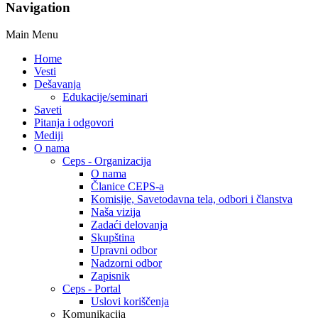
Navigation
Main Menu
Home
Vesti
Dešavanja
Edukacije/seminari
Saveti
Pitanja i odgovori
Mediji
O nama
Ceps - Organizacija
O nama
Članice CEPS-a
Komisije, Savetodavna tela, odbori i članstva
Naša vizija
Zadaći delovanja
Skupština
Upravni odbor
Nadzorni odbor
Zapisnik
Ceps - Portal
Uslovi koriščenja
Komunikacija