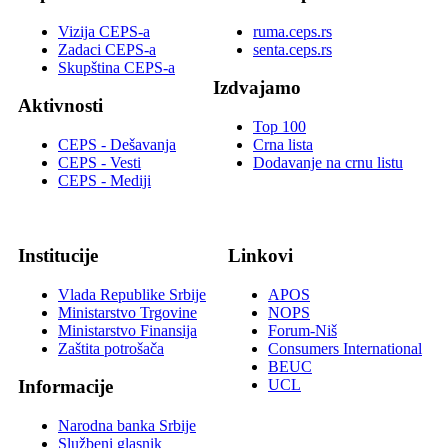
Vizija CEPS-a
ruma.ceps.rs
Zadaci CEPS-a
senta.ceps.rs
Skupština CEPS-a
Izdvajamo
Aktivnosti
Top 100
CEPS - Dešavanja
Crna lista
CEPS - Vesti
Dodavanje na crnu listu
CEPS - Mediji
Institucije
Linkovi
Vlada Republike Srbije
APOS
Ministarstvo Trgovine
NOPS
Ministarstvo Finansija
Forum-Niš
Zaštita potrošača
Consumers International
BEUC
UCL
Informacije
Narodna banka Srbije
Službeni glasnik