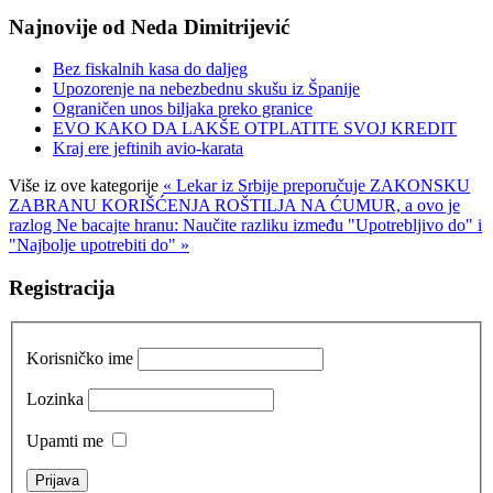
Najnovije od Neda Dimitrijević
Bez fiskalnih kasa do daljeg
Upozorenje na nebezbednu skušu iz Španije
Ograničen unos biljaka preko granice
EVO KAKO DA LAKŠE OTPLATITE SVOJ KREDIT
Kraj ere jeftinih avio-karata
Više iz ove kategorije
« Lekar iz Srbije preporučuje ZAKONSKU
ZABRANU KORIŠĆENJA ROŠTILJA NA ĆUMUR, a ovo je
razlog
Ne bacajte hranu: Naučite razliku između "Upotrebljivo do" i
"Najbolje upotrebiti do" »
Registracija
Korisničko ime
Lozinka
Upamti me