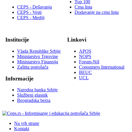
Top 100
CEPS - Dešavanja
Crna lista
CEPS - Vesti
Dodavanje na crnu listu
CEPS - Mediji
Institucije
Linkovi
Vlada Republike Srbije
APOS
Ministarstvo Trgovine
NOPS
Ministarstvo Finansija
Forum-Niš
Zaštita potrošača
Consumers International
BEUC
UCL
Informacije
Narodna banka Srbije
Službeni glasnik
Beogradska berza
Na vrh strane
Kontakt