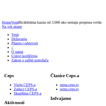
Home
Vesti
Biciklistima kazna od 3.000 ako nemaju propisna svetla
Na vrh strane
Vesti
Dešavanja
Pitanja i odgovori
::
O nama
Uslovi koriščenja
Zakon o zaštiti potrošača
Ceps
Članice Ceps-a
Vizija CEPS-a
ruma.ceps.rs
Zadaci CEPS-a
senta.ceps.rs
Skupština CEPS-a
Izdvajamo
Aktivnosti