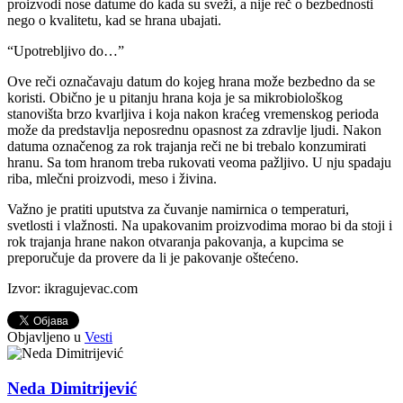
proizvodi nose datume do kada su sveži, a nije reč o bezbednosti
nego o kvalitetu, kad se hrana ubajati.
“Upotrebljivo do…”
Ove reči označavaju datum do kojeg hrana može bezbedno da se
koristi. Obično je u pitanju hrana koja je sa mikrobiološkog
stanovišta brzo kvarljiva i koja nakon kraćeg vremenskog perioda
može da predstavlja neposrednu opasnost za zdravlje ljudi. Nakon
datuma označenog za rok trajanja reči ne bi trebalo konzumirati
hranu. Sa tom hranom treba rukovati veoma pažljivo. U nju spadaju
riba, mlečni proizvodi, meso i živina.
Važno je pratiti uputstva za čuvanje namirnica o temperaturi,
svetlosti i vlažnosti. Na upakovanim proizvodima morao bi da stoji i
rok trajanja hrane nakon otvaranja pakovanja, a kupcima se
preporučuje da provere da li je pakovanje oštećeno.
Izvor: ikragujevac.com
Objavljeno u
Vesti
Neda Dimitrijević