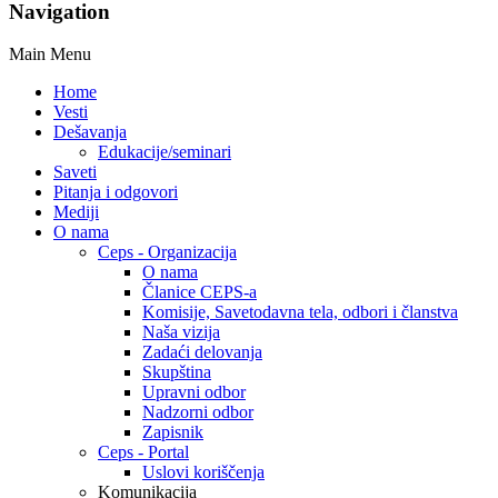
Navigation
Main Menu
Home
Vesti
Dešavanja
Edukacije/seminari
Saveti
Pitanja i odgovori
Mediji
O nama
Ceps - Organizacija
O nama
Članice CEPS-a
Komisije, Savetodavna tela, odbori i članstva
Naša vizija
Zadaći delovanja
Skupština
Upravni odbor
Nadzorni odbor
Zapisnik
Ceps - Portal
Uslovi koriščenja
Komunikacija