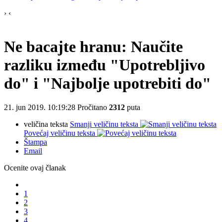
›
‹
Ne bacajte hranu: Naučite
razliku između "Upotrebljivo
do" i "Najbolje upotrebiti do"
21. jun 2019. 10:19:28
Pročitano
2312
puta
veličina teksta
Smanji veličinu teksta
Povećaj veličinu teksta
Štampa
Email
Ocenite ovaj članak
1
2
3
4