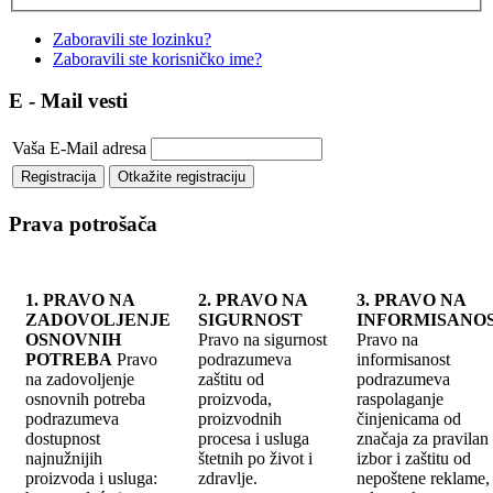
Zaboravili ste lozinku?
Zaboravili ste korisničko ime?
E - Mail vesti
Vaša E-Mail adresa
Prava potrošača
1. PRAVO NA
2. PRAVO NA
3. PRAVO NA
ZADOVOLJENJE
SIGURNOST
INFORMISANO
OSNOVNIH
Pravo na sigurnost
Pravo na
POTREBA
Pravo
podrazumeva
informisanost
na zadovoljenje
zaštitu od
podrazumeva
osnovnih potreba
proizvoda,
raspolaganje
podrazumeva
proizvodnih
činjenicama od
dostupnost
procesa i usluga
značaja za pravilan
najnužnijih
štetnih po život i
izbor i zaštitu od
proizvoda i usluga:
zdravlje.
nepoštene reklame, 