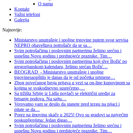
O nama
Kontakt
Važni telefoni
Galerija
Najnovije:
Ministarstvo unutrašnje i spoljne trgovine putem svog servisa
NEPRO obaveštava potrošače da se sa
…
Svim potrošačima i poslovnim partnerima želimo srećnu i
uspešnu Novu godinu i predstojeće praznike. Tim
…
Svim potrošačima i poslovnim partnerima koji slve Božić po
gregorijanskom kalendaru, želimo srećan Božić
…
BEOGRAD - Ministarstvo unutrašnje i spoljne
trgovinesaopštilo je danas da je od početka primene
…
Zbog povećanog broja prijava u vezi sa on-line kupovinom sa
kojima se svakodnevno susrećemo,
…
Sa tržišta Srbije iz Lidla povlači se električni uređaj za
brisanje podova. Na sajtu
…
Verovatno vam se desilo da stanete pred tezgu na pijaci i
pitate se da
…
Porez na imovinu skače u 2025! Ovo su gradovi sa najvećim
poskupljenjima: Jedan digao
…
Svim potrošačima i poslovnim partnerima želimo srećnu i
uspešnu Novu godinu i predstojeće praznike. Tim
…