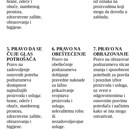
hrane, odeće i
od oznaka na
obuće, stambenog
proizvodima koji
prostora,
mogu da dovedu u
zdravstvene zaštite,
zabludu.
obrazovanja i
higijene.
5. PRAVO DA SE
6. PRAVO NA
7. PRAVO NA
ČUJE GLAS
OBEŠTEĆENJE
OBRAZOVANJE
POTROŠAČA
Pravo na
Pravo na obrazovan
Pravo na
obeštećenje
podrazumeva stican
zadovoljenje
podrazumeva
znanja i sposobnost
osnovnih potreba
dobijanje
potrebnih za pravil
podrazumeva
pravedne naknade
i pouzdan izbor
dostupnost
za lažno
proizvoda i usluga,
najnužnijih
prikazivanje
uz svest o
proizvoda i usluga:
svojstava
odgovornostima i
hrane, odeće i
proizvoda i
osnovnim pravima
obuće, stambenog
usluga,
potrošača i načinim
prostora,
nekvalitetnu robu
kako se ista mogu
zdravstvene zaštite,
ili
ostvarivati.
obrazovanja i
nezadovoljavajue
higijene.
usluge.