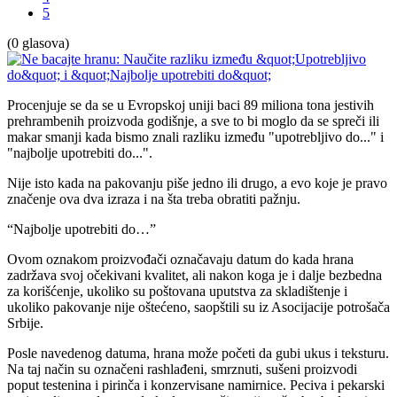
5
(0 glasova)
Procenjuje se da se u Evropskoj uniji baci 89 miliona tona jestivih
prehrambenih proizvoda godišnje, a sve to bi moglo da se spreči ili
makar smanji kada bismo znali razliku između "upotrebljivo do..." i
"najbolje upotrebiti do...".
Nije isto kada na pakovanju piše jedno ili drugo, a evo koje je pravo
značenje ova dva izraza i na šta treba obratiti pažnju.
“Najbolje upotrebiti do…”
Ovom oznakom proizvođači označavaju datum do kada hrana
zadržava svoj očekivani kvalitet, ali nakon koga je i dalje bezbedna
za korišćenje, ukoliko su poštovana uputstva za skladištenje i
ukoliko pakovanje nije oštećeno, saopštili su iz Asocijacije potrošača
Srbije.
Posle navedenog datuma, hrana može početi da gubi ukus i teksturu.
Na taj način su označeni rashlađeni, smrznuti, sušeni proizvodi
poput testenina i pirinča i konzervisane namirnice. Peciva i pekarski