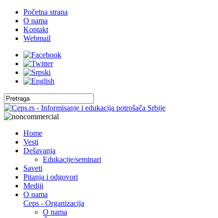
Početna strana
O nama
Kontakt
Webmail
Home
Vesti
Dešavanja
Edukacije/seminari
Saveti
Pitanja i odgovori
Mediji
O nama
Ceps - Organizacija
O nama