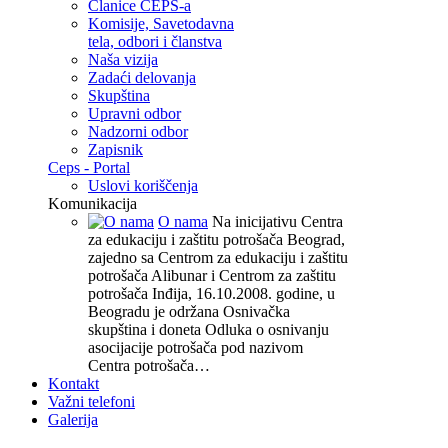
Članice CEPS-a
Komisije, Savetodavna
tela, odbori i članstva
Naša vizija
Zadaći delovanja
Skupština
Upravni odbor
Nadzorni odbor
Zapisnik
Ceps - Portal
Uslovi koriščenja
Komunikacija
O nama
Na inicijativu Centra
za edukaciju i zaštitu potrošača Beograd,
zajedno sa Centrom za edukaciju i zaštitu
potrošača Alibunar i Centrom za zaštitu
potrošača Inđija, 16.10.2008. godine, u
Beogradu je održana Osnivačka
skupština i doneta Odluka o osnivanju
asocijacije potrošača pod nazivom
Centra potrošača…
Kontakt
Važni telefoni
Galerija