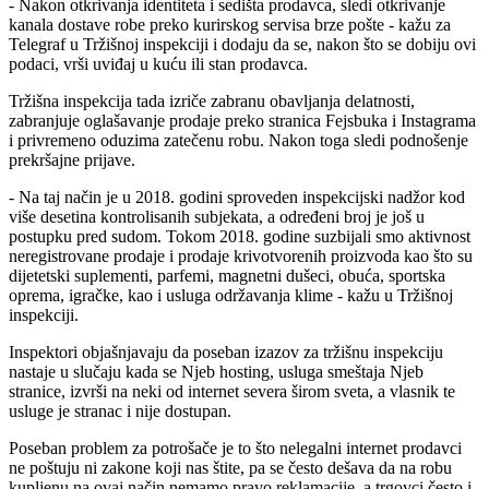
- Nakon otkrivanja identiteta i sedišta prodavca, sledi otkrivanje
kanala dostave robe preko kurirskog servisa brze pošte - kažu za
Telegraf u Tržišnoj inspekciji i dodaju da se, nakon što se dobiju ovi
podaci, vrši uviđaj u kuću ili stan prodavca.
Tržišna inspekcija tada izriče zabranu obavljanja delatnosti,
zabranjuje oglašavanje prodaje preko stranica Fejsbuka i Instagrama
i privremeno oduzima zatečenu robu. Nakon toga sledi podnošenje
prekršajne prijave.
- Na taj način je u 2018. godini sproveden inspekcijski nadžor kod
više desetina kontrolisanih subjekata, a određeni broj je još u
postupku pred sudom. Tokom 2018. godine suzbijali smo aktivnost
neregistrovane prodaje i prodaje krivotvorenih proizvoda kao što su
dijetetski suplementi, parfemi, magnetni dušeci, obuća, sportska
oprema, igračke, kao i usluga održavanja klime - kažu u Tržišnoj
inspekciji.
Inspektori objašnjavaju da poseban izazov za tržišnu inspekciju
nastaje u slučaju kada se Njeb hosting, usluga smeštaja Njeb
stranice, izvrši na neki od internet severa širom sveta, a vlasnik te
usluge je stranac i nije dostupan.
Poseban problem za potrošače je to što nelegalni internet prodavci
ne poštuju ni zakone koji nas štite, pa se često dešava da na robu
kupljenu na ovaj način nemamo pravo reklamacije, a trgovci često i