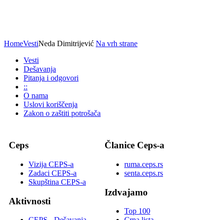
Home
Vesti
Neda Dimitrijević
Na vrh strane
Vesti
Dešavanja
Pitanja i odgovori
::
O nama
Uslovi koriščenja
Zakon o zaštiti potrošača
Ceps
Članice Ceps-a
Vizija CEPS-a
ruma.ceps.rs
Zadaci CEPS-a
senta.ceps.rs
Skupština CEPS-a
Izdvajamo
Aktivnosti
Top 100
CEPS - Dešavanja
Crna lista