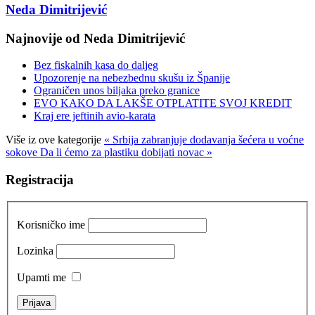
Neda Dimitrijević
Najnovije od Neda Dimitrijević
Bez fiskalnih kasa do daljeg
Upozorenje na nebezbednu skušu iz Španije
Ograničen unos biljaka preko granice
EVO KAKO DA LAKŠE OTPLATITE SVOJ KREDIT
Kraj ere jeftinih avio-karata
Više iz ove kategorije
« Srbija zabranjuje dodavanja šećera u voćne
sokove
Da li ćemo za plastiku dobijati novac »
Registracija
Korisničko ime
Lozinka
Upamti me