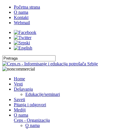
Početna strana
O nama
Kontakt
Webmail
Home
Vesti
Dešavanja
Edukacije/seminari
Saveti
Pitanja i odgovori
Mediji
O nama
Ceps - Organizacija
O nama