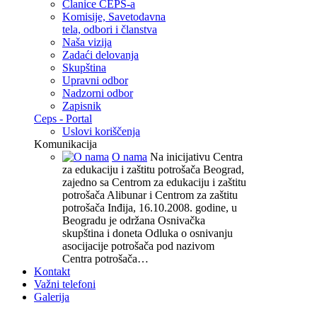
Članice CEPS-a
Komisije, Savetodavna
tela, odbori i članstva
Naša vizija
Zadaći delovanja
Skupština
Upravni odbor
Nadzorni odbor
Zapisnik
Ceps - Portal
Uslovi koriščenja
Komunikacija
O nama
Na inicijativu Centra
za edukaciju i zaštitu potrošača Beograd,
zajedno sa Centrom za edukaciju i zaštitu
potrošača Alibunar i Centrom za zaštitu
potrošača Inđija, 16.10.2008. godine, u
Beogradu je održana Osnivačka
skupština i doneta Odluka o osnivanju
asocijacije potrošača pod nazivom
Centra potrošača…
Kontakt
Važni telefoni
Galerija