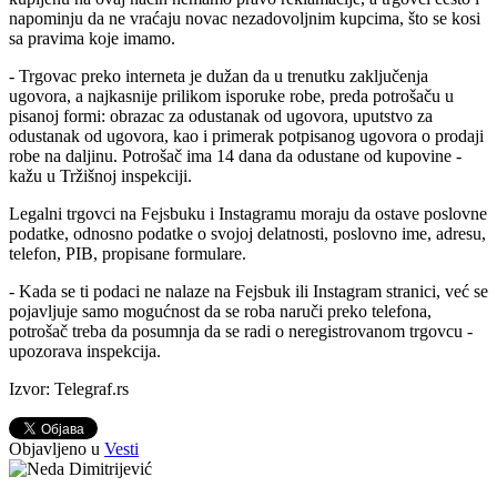
napominju da ne vraćaju novac nezadovoljnim kupcima, što se kosi
sa pravima koje imamo.
- Trgovac preko interneta je dužan da u trenutku zaključenja
ugovora, a najkasnije prilikom isporuke robe, preda potrošaču u
pisanoj formi: obrazac za odustanak od ugovora, uputstvo za
odustanak od ugovora, kao i primerak potpisanog ugovora o prodaji
robe na daljinu. Potrošač ima 14 dana da odustane od kupovine -
kažu u Tržišnoj inspekciji.
Legalni trgovci na Fejsbuku i Instagramu moraju da ostave poslovne
podatke, odnosno podatke o svojoj delatnosti, poslovno ime, adresu,
telefon, PIB, propisane formulare.
- Kada se ti podaci ne nalaze na Fejsbuk ili Instagram stranici, već se
pojavljuje samo mogućnost da se roba naruči preko telefona,
potrošač treba da posumnja da se radi o neregistrovanom trgovcu -
upozorava inspekcija.
Izvor: Telegraf.rs
Objavljeno u
Vesti