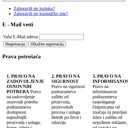
Zaboravili ste lozinku?
Zaboravili ste korisničko ime?
E - Mail vesti
Vaša E-Mail adresa
Prava potrošača
1. PRAVO NA
2. PRAVO NA
3. PRAVO NA
ZADOVOLJENJE
SIGURNOST
INFORMISANO
OSNOVNIH
Pravo na sigurnost
Pravo na
POTREBA
Pravo
podrazumeva
informisanost
na zadovoljenje
zaštitu od
podrazumeva
osnovnih potreba
proizvoda,
raspolaganje
podrazumeva
proizvodnih
činjenicama od
dostupnost
procesa i usluga
značaja za pravilan
najnužnijih
štetnih po život i
izbor i zaštitu od
proizvoda i usluga:
zdravlje.
nepoštene reklame, 
hrane, odeće i
od oznaka na