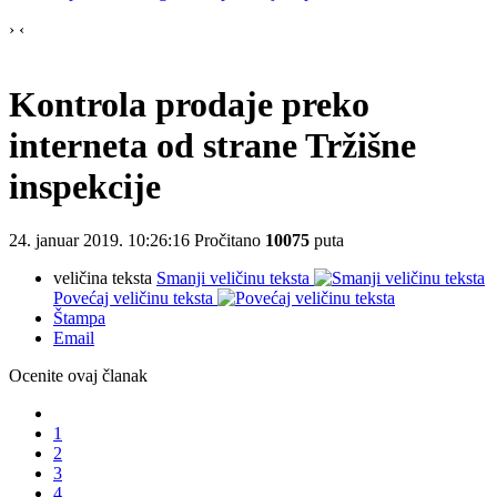
›
‹
Kontrola prodaje preko
interneta od strane Tržišne
inspekcije
24. januar 2019. 10:26:16
Pročitano
10075
puta
veličina teksta
Smanji veličinu teksta
Povećaj veličinu teksta
Štampa
Email
Ocenite ovaj članak
1
2
3
4