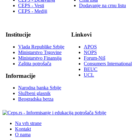
CEPS - Vesti
Dodavanje na crnu listu
CEPS - Mediji
Institucije
Linkovi
Vlada Republike Srbije
APOS
Ministarstvo Trgovine
NOPS
Ministarstvo Finansija
Forum-Niš
Zaštita potrošača
Consumers International
BEUC
UCL
Informacije
Narodna banka Srbije
Službeni glasnik
Beogradska berza
Na vrh strane
Kontakt
O nama