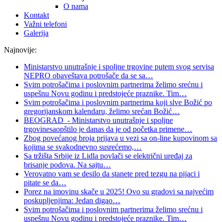
O nama
Kontakt
Važni telefoni
Galerija
Najnovije:
Ministarstvo unutrašnje i spoljne trgovine putem svog servisa
NEPRO obaveštava potrošače da se sa
…
Svim potrošačima i poslovnim partnerima želimo srećnu i
uspešnu Novu godinu i predstojeće praznike. Tim
…
Svim potrošačima i poslovnim partnerima koji slve Božić po
gregorijanskom kalendaru, želimo srećan Božić
…
BEOGRAD - Ministarstvo unutrašnje i spoljne
trgovinesaopštilo je danas da je od početka primene
…
Zbog povećanog broja prijava u vezi sa on-line kupovinom sa
kojima se svakodnevno susrećemo,
…
Sa tržišta Srbije iz Lidla povlači se električni uređaj za
brisanje podova. Na sajtu
…
Verovatno vam se desilo da stanete pred tezgu na pijaci i
pitate se da
…
Porez na imovinu skače u 2025! Ovo su gradovi sa najvećim
poskupljenjima: Jedan digao
…
Svim potrošačima i poslovnim partnerima želimo srećnu i
uspešnu Novu godinu i predstojeće praznike. Tim
…