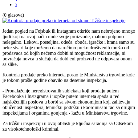
5
(0 glasova)
Jedan pogled na Fejsbuk ili Instagram otkriće nam nebrojeno mnogo
ljudi koji na ovaj način nude svoje proizvode, mahom potpuno
nelegalno. Lekovi, posteljina, odeća, obuća, igračke i hrana samo su
neke stvari koje možemo da naručimo preko društvenih mreža od
prodavaca od kojih nećemo dobiti ni mogućnost reklamacije, ni
povraćaja novca u slučaju da dobijeni proizvod ne odgovara onom
sa slike.
Kontrola prodaje preko interneta posao je Ministarstva trgovine koje
je tokom prošle godine obavilo na desetine inspekcija.
- Pronalaženje neregistrovanih subjekata koji prodaju putem
Facebooka i Instagrama i uopšte putem interneta spada u red
najsloženijih poslova u borbi sa sivom ekonomijom koji zahtevaju
obučenost inspektora, tehničku podršku i koordinisani rad sa drugim
inspekcijama i organima gonjenja - kažu u Ministarstvu trgovine.
Za tržišnu inspekciju u ovoj oblasti je ključna saradnja sa Odsekom
za visokotehnološki kriminal.