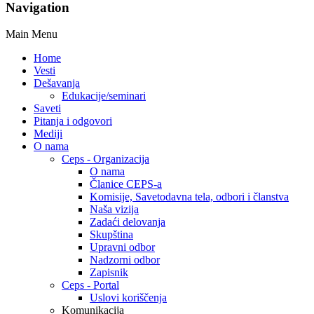
Navigation
Main Menu
Home
Vesti
Dešavanja
Edukacije/seminari
Saveti
Pitanja i odgovori
Mediji
O nama
Ceps - Organizacija
O nama
Članice CEPS-a
Komisije, Savetodavna tela, odbori i članstva
Naša vizija
Zadaći delovanja
Skupština
Upravni odbor
Nadzorni odbor
Zapisnik
Ceps - Portal
Uslovi koriščenja
Komunikacija