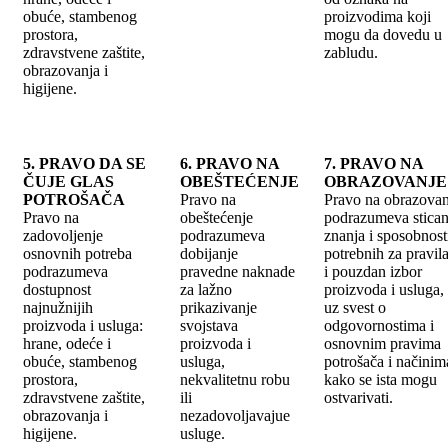
obuće, stambenog
proizvodima koji
prostora,
mogu da dovedu u
zdravstvene zaštite,
zabludu.
obrazovanja i
higijene.
5. PRAVO DA SE
6. PRAVO NA
7. PRAVO NA
ČUJE GLAS
OBEŠTEĆENJE
OBRAZOVANJE
POTROŠAČA
Pravo na
Pravo na obrazovan
Pravo na
obeštećenje
podrazumeva stican
zadovoljenje
podrazumeva
znanja i sposobnost
osnovnih potreba
dobijanje
potrebnih za pravil
podrazumeva
pravedne naknade
i pouzdan izbor
dostupnost
za lažno
proizvoda i usluga,
najnužnijih
prikazivanje
uz svest o
proizvoda i usluga:
svojstava
odgovornostima i
hrane, odeće i
proizvoda i
osnovnim pravima
obuće, stambenog
usluga,
potrošača i načinim
prostora,
nekvalitetnu robu
kako se ista mogu
zdravstvene zaštite,
ili
ostvarivati.
obrazovanja i
nezadovoljavajue
higijene.
usluge.